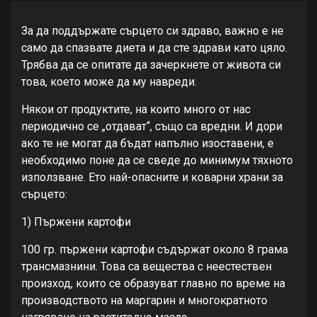
За да поддържате сърцето си здраво, важно е не
само да спазвате диета и да сте здрави като цяло.
Трябва да се опитате да зачеркнете от живота си
това, което може да му навреди.
Някои от продуктите, на които много от нас
периодично се „отдават“, също са вредни. И дори
ако те не могат да бъдат напълно изоставени, е
необходимо поне да се сведе до минимум тяхното
използване. Ето най-опасните и коварни храни за
сърцето:
1) Пържени картофи
100 гр. пържени картофи съдържат около 8 грама
трансмазнини. Това са вещества с неестествен
произход, които се образуват главно по време на
производството на маргарин и многократното