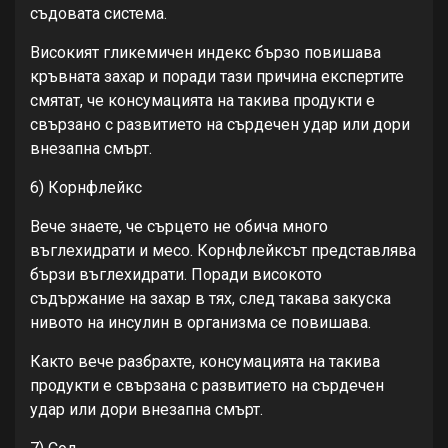
съдовата система.
Високият гликемичен индекс бързо повишава
кръвната захар и поради тази причина експертите
смятат, че консумацията на такива продукти е
свързано с развитието на сърдечен удар или дори
внезапна смърт.
6) Корнфлейкс
Вече знаете, че сърцето не обича много
въглехидрати и месо. Корнфлейксът представлява
бързи въглехидрати. Поради високото
съдържание на захар в тях, след такава закуска
нивото на инсулин в организма се повишава.
Както вече разбрахте, консумацията на такива
продукти е свързана с развитието на сърдечен
удар или дори внезапна смърт.