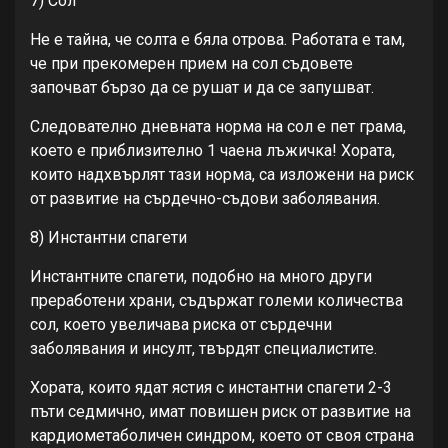
7) Сол
Не е тайна, че солта е бяла отрова. Работата е там,
че при прекомерен прием на сол съдовете
започват бързо да се рушат и да се запушват.
Следователно дневната норма на сол е пет грама,
което е приблизително 1 чаена лъжичка! Хората,
които надхвърлят тази норма, са изложени на риск
от развитие на сърдечно-съдови заболявания.
8) Инстантни спагети
Инстантните спагети, подобно на много други
преработени храни, съдържат големи количества
сол, което увеличава риска от сърдечни
заболявания и инсулт, твърдят специалистите.
Хората, които ядат ястия с инстантни спагети 2-3
пъти седмично, имат повишен риск от развитие на
кардиометаболичен синдром, което от своя страна