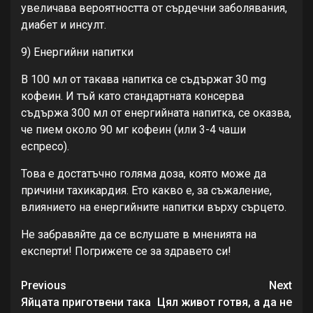
увеличава вероятността от сърдечни заболявания,
диабет и инсулт.
9) Енергийни напитки
В 100 мл от такава напитка се съдържат 30 mg
кофеин. И тъй като стандартната консерва
съдържа 300 мл от енергийната напитка, се оказва,
че пием около 90 мг кофеин (или 3-4 чаши
еспресо).
Това е достатъчно голяма доза, която може да
причини тахикардия. Ето какво е, за съжаление,
влиянието на енергийните напитки върху сърцето.
Не забравяйте да се вслушате в мненията на
експерти! Погрижете се за здравето си!
Continue
Previous
Next
Reading
Яйцата приготвени така
Цял живот готвя, а да не