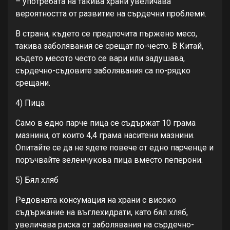
– употребата на такива храни увеличава
вероятността от развитие на сърдечни проблеми.
В страни, където се предпочита пържено месо,
такива заболявания се срещат по-често. В Китай,
където месото често се вари или задушава,
сърдечно-съдовите заболявания са по-рядко
срещани.
4) Пица
Само в едно парче пица се съдържат 10 грама
мазнини, от които 4,4 грама наситени мазнини.
Опитайте се да не ядете повече от едно парченце и
поръчвайте зеленчукова пица вместо пеперони.
5) Бял хляб
Редовната консумация на храни с високо
съдържание на въглехидрати, като бял хляб,
увеличава риска от заболявания на сърдечно-