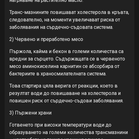
нагряване на растително масло.
Транс-мазнините повишават холестерола в кръвта,
следователно, на моменти увеличават риска от
заболявания на сърдечно-съдовата система.
2) Червено и преработено месо
Пържола, кайма и бекон в големи количества са
вредни за сърцето. Съдържащата се в червеното
месо аминокиселина карнитин се абсорбира от
бактериите в храносмилателната система.
Това стартира цяла верига от реакции, което в
резултат води до повишаване на холестерола и
повишен риск от сърдечно-съдови заболявания.
3) Пържени храни
Готвенето при високи температури води до
образуването на големи количества трансмазнини