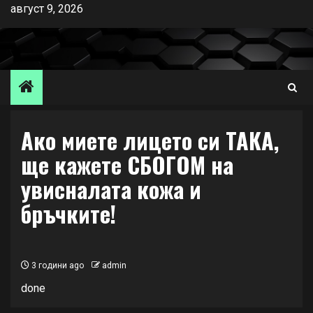
Skip
август 9, 2026
to
content
Ако миете лицето си ТАКА,
ще кажете СБОГОМ на
увисналата кожа и
бръчките!
3 години ago
admin
done