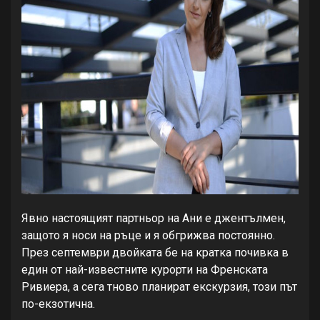
Явно настоящият партньор на Ани е джентълмен,
защото я носи на ръце и я обгрижва постоянно.
През септември двойката бе на кратка почивка в
един от най-известните курорти на Френската
Ривиера, а сега тново планират екскурзия, този път
по-екзотична.