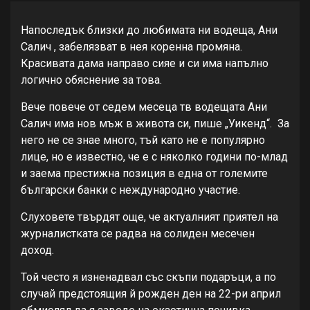
Напоследък близки до любимата ни водеща, Ани
Салич , забелязват в нея коренна промяна.
Красивата дама направо сияе и си има напълно
логично обяснение за това.
Вече повече от седем месеца тв водещата Ани
Салич има нов мъж в живота си, пише „Уикенд“. За
него не се знае много, тъй като не е популярно
лице, но е известно, че е с няколко години по-млад
и заема престижна позиция в една от големите
български банки с неждународно участие.
Слуховете твърдят още, че актуалният приятел на
журналистката се радва на солиден месечен
доход.
Той често я изненадвал със скъпи подаръци, а по
случай предстоящия й рожден ден на 22-ри април