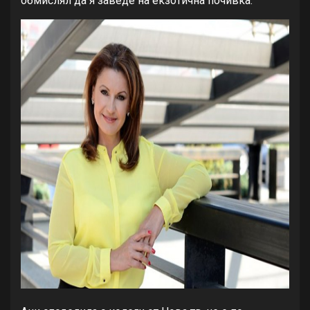
обмислял да я заведе на екзотична почивка.