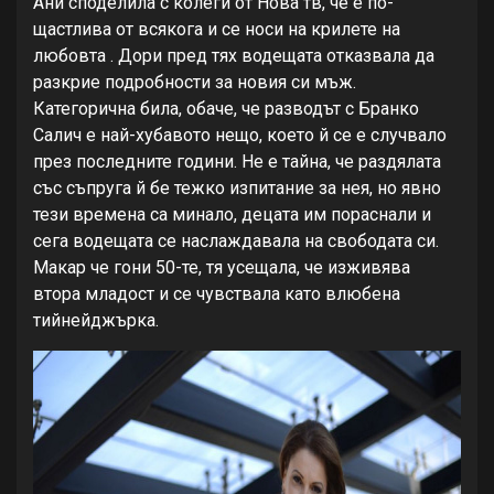
Ани споделила с колеги от Нова тв, че е по-
щастлива от всякога и се носи на крилете на
любовта . Дори пред тях водещата отказвала да
разкрие подробности за новия си мъж.
Категорична била, обаче, че разводът с Бранко
Салич е най-хубавото нещо, което й се е случвало
през последните години. Не е тайна, че раздялата
със съпруга й бе тежко изпитание за нея, но явно
тези времена са минало, децата им пораснали и
сега водещата се наслаждавала на свободата си.
Макар че гони 50-те, тя усещала, че изживява
втора младост и се чувствала като влюбена
тийнейджърка.