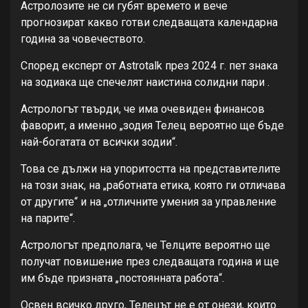
Астролозите не си губят времето и вече
прогнозират какво готви следващата календарна
година за човечеството.
Според експерт от Astrotalk през 2024 г. пет знака
на зодиака ще спечелят наистина солидни пари .
Астрологът твърди, че има очевиден финансов
фаворит, а именно „зодия Телец вероятно ще бъде
най-богатата от всички зодии“.
Това се дължи на упоритостта на представителите
на този знак, на „работната етика, която ги отличава
от другите“ и на „отличните умения за управление
на парите“.
Астрологът предполага, че Телците вероятно ще
получат повишение през следващата година и ще
им бъде призната „постоянната работа“.
Освен всичко друго, Телецът не е от онези, които