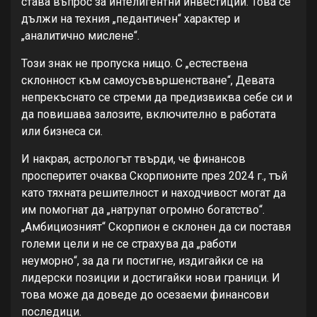
става въпрос за интелигентни инвестиции. Това се
дължи на техния „педантичен“ характер и
„аналитично мислене“.
Този знак не пропуска нищо. С „естествена
склонност към самоусъвършенстване“, Девата
непрекъснато се стреми да предизвиква себе си и
да повишава залозите, включително в работата
или бизнеса си.
И накрая, астрологът твърди, че финансов
просперитет очаква Скорпионите през 2024 г., тъй
като тяхната решителност и находчивост могат да
им помогнат да „натрупат огромно богатство“.
„Амбициозният“ Скорпион е склонен да си поставя
големи цели и не се страхува да „работи
неуморно“, за да ги постигне, издигайки се на
лидерски позиции и достигайки нови граници. И
това може да доведе до осезаеми финансови
последици.