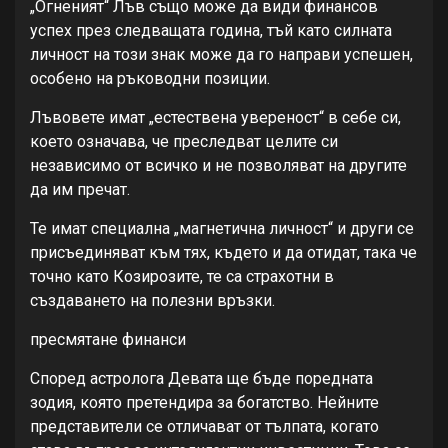
„Огненият“ Лъв също може да види финансов
успех през следващата година, тъй като силната
личност на този знак може да го направи успешен,
особено на ръководни позиции.
Лъвовете имат „естествена увереност“ в себе си,
което означава, че преследват целите си
независимо от всичко и не позволяват на другите
да им пречат.
Те имат специална „магнетична личност“ и други се
присъединяват към тях, където и да отидат, така че
точно като Козирозите, те са страхотни в
създаването на полезни връзки.
пресмятане финанси
Според астролога Девата ще бъде поредната
зодия, която претендира за богатство. Нейните
представители се отличават от тълпата, когато