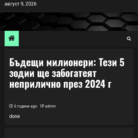
Skip
август 9, 2026
to
content
Бъдещи милионери: Тези 5
зодии ще забогатеят
неприлично през 2024 г
3 години ago
admin
done