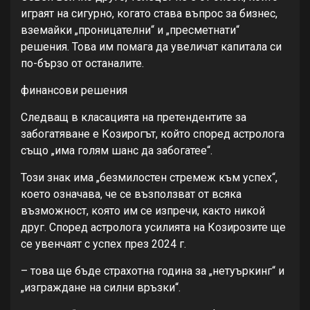
играят на сигурно, когато става въпрос за бизнес,
вземайки „проницателни“ и „пресметнати“
решения. Това им помага да увеличат капитала си
по-бързо от останалите.
финансови решения
Следващ в класацията на претендентите за
забогатяване е Козирогът, който според астролога
също „има голям шанс да забогатее“.
Този знак има „безмилостен стремеж към успех“,
което означава, че се възползват от всяка
възможност, която им се изпречи, както никой
друг. Според астролога усилията на Козирозите ще
се увенчаят с успех през 2024 г.
– това ще бъде страхотна година за „нетуъркинг“ и
„изграждане на силни връзки“.