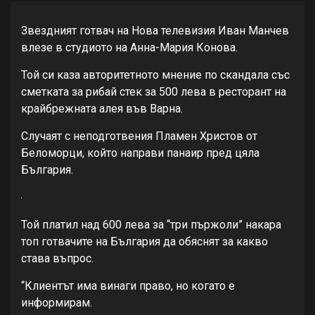
Звездният готвач на Нова телевизия Иван Манчев
влезе в студиото на Анна-Мария Конова.
Той си каза авторитетното мнение по скандала със
сметката за рибай стек за 500 лева в ресторант на
крайбрежната алея във Варна.
Случаят с неподготвения Пламен Христов от
Беломорци, който направи панаир пред цяла
България.
Той платил над 600 лева за “три пържоли” накара
топ готвачите на България да обяснят за какво
става въпрос.
“Клиентът има винаги право, но когато е
информирам.