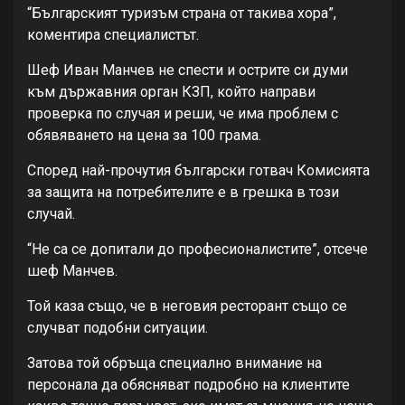
“Българският туризъм страна от такива хора”,
коментира специалистът.
Шеф Иван Манчев не спести и острите си думи
към държавния орган КЗП, който направи
проверка по случая и реши, че има проблем с
обявяването на цена за 100 грама.
Според най-прочутия български готвач Комисията
за защита на потребителите е в грешка в този
случай.
“Не са се допитали до професионалистите”, отсече
шеф Манчев.
Той каза също, че в неговия ресторант също се
случват подобни ситуации.
Затова той обръща специално внимание на
персонала да обясняват подробно на клиентите