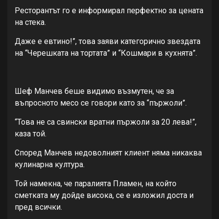
Ресторантът го е информирал перфектно за цената
на стека.
Даже е евтино!”, това заяви категорично звездата
на “Черешката на тортата” и “Кошмари в кухнята”.
Шеф Манчев беше видимо възмутен, че за
въпросното месо се говори като за “пържоли”.
“Това не са свински вратни пържоли за 20 лева!”,
каза той.
Според Манчев недоволният клиент няма никаква
кулинарна култура.
Той намекна, че паралията Пламен, на който
сметката му дойде висока, се е изложил доста и
пред всички.