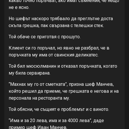
какво точно поръчват, ако имат съмнения, че нещо
не е ясно.
Но шефът наскоро трябвало да преглътне доста
скъпа грешка, пак свързана с телешки стек.
Той обаче се приготвя с прошуто.
Клиент си го поръчал, но явно не разбрал, че в
поръчката му има от свинския деликатес.
Той бил мюсюлманин и отказал поръчката, когато
му била сервирана.
“Махнах му го от сметката”, призна шеф Манчев,
който решил да приеме, че грешката е негова и на
персонала на ресторанта му.
Той обясни, че същият е проблемът и с виното.
“Има и за 20 лева, има и за 4000 лева”, даде
пример шеф Иван Манчев.