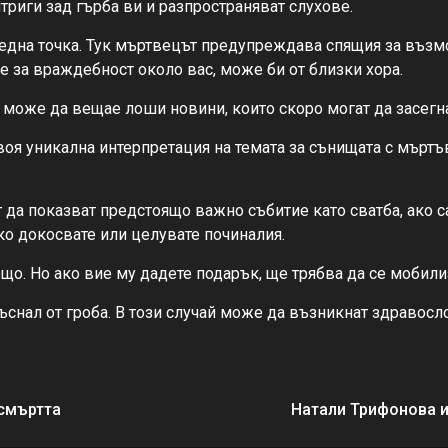
интриги зад гърба ви и разпространяват слухове.
ледна точка. Тук мъртвецът предупреждава спящия за възм
е за враждебност около вас, може би от близки хора.
а може да вещае лоши новини, които скоро могат да засегн
я уникална интерпретация на темата за сънищата с мъртъвц
да показват предстоящо важно събитие като сватба, ако са 
ко докосвате или целувате починалия.
що. Но ако вие му дадете подарък, ще трябва да се мобили
снал от гроба. В този случай може да възникнат здравосло
 смъртта
Натали Трифонова и