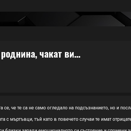
 роднина, чакат ви…
се, че те са не само огледало на подсъзнанието, но и пос
а с мъртъвци, тъй като в повечето случаи те имат отрицат
 си близки заради емоционалното си състояние и спомени з