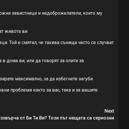
ожни завистници и недоброжелатели, които му
ат живота ви.
и. Той е смятал, че такива сънища често се случват
в дома ви, или да говорят за опити за
зирате максимално, за да избегнете загуби.
вни проблеми както за вас, така и за вашите
Next
зхвърча от Би Ти Ви? Този път нещата са сериозни