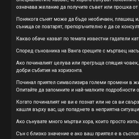
означава желание да получите съвет или прошка от 
Понякога сънят може да бъде необичаен, плашещ и
сънища се повтарят, препоръчително е да се консул
Какво обаче казват по темата известни гадатели ка
Според съновника на Ванга срещите с мъртвец насъ
Ако починалият целува или прегръща спящия човек,
добри събития на хоризонта.
Починал приятел символизира големи промени в живо
Опитайте да запомните и най-малките подробности о
Когато починалият не ви е познат или не са ви свъ
кашля върху вас, ще попаднете в неприятна ситуация
Ако сънувате много мъртви хора, които просто изпъ
Сън с близко значение е ако ваш приятел е в съст