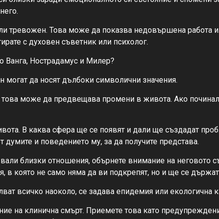
него.
ли тревожен. Това може да показва недовършена работа ил
тирате с духовен съветник или психолог.
то Ванга, Нострадамус и Милер?
н могат да носят дълбоки символични значения.
 това може да предвещава промени в живота. Ако починалия
та. В каква сфера ще се появят и дали ще създадат пробл
т думите и поведението му, за да получите представа.
рзвали близки отношения, обърнете внимание на неговото съ
, в която не само няма да ви подкрепят, но и ще се държа
лват всичко наоколо, се задава епидемия или екологична к
ояние на клинична смърт. Приемете това като предупрежде