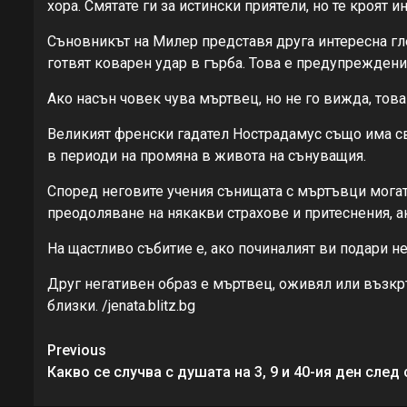
хора. Смятате ги за истински приятели, но те кроят 
Съновникът на Милер представя друга интересна г
готвят коварен удар в гърба. Това е предупреждени
Ако насън човек чува мъртвец, но не го вижда, тов
Великият френски гадател Нострадамус също има сво
в периоди на промяна в живота на сънуващия.
Според неговите учения сънищата с мъртъвци могат 
преодоляване на някакви страхове и притеснения, а
На щастливо събитие е, ако починалият ви подари не
Друг негативен образ е мъртвец, оживял или възкръ
близки. /jenata.blitz.bg
Continue
Previous
Reading
Какво се случва с душата на 3, 9 и 40-ия ден след