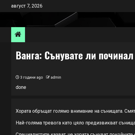
Skip
август 7, 2026
to
content
Ванга: Сънувате ли починал
3 години ago
admin
done
Хората обръщат голямо внимание на сънищата. Смята 
Най-голяма тревога като цяло предизвикват сънищат
Специалистите казват, че хората сънуват покойните