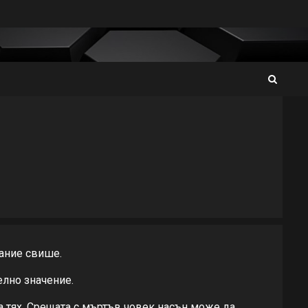
лание свише.
елно значение.
а тях. Срещата с мъртъв човек насън може да