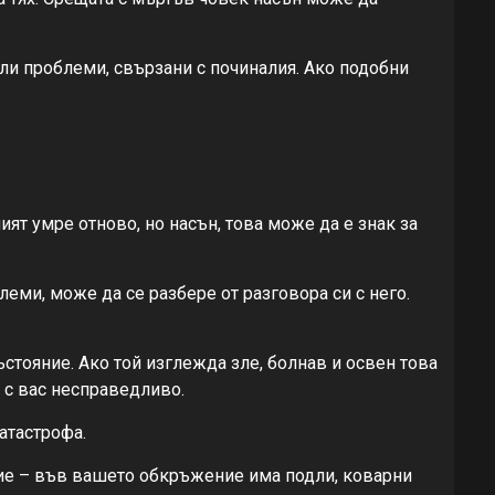
и проблеми, свързани с починалия. Ако подобни
т умре отново, но насън, това може да е знак за
еми, може да се разбере от разговора си с него.
стояние. Ако той изглежда зле, болнав и освен това
т с вас несправедливо.
атастрофа.
ние – във вашето обкръжение има подли, коварни