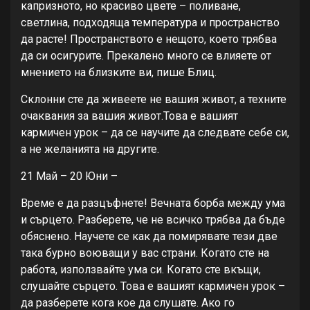
капризното, но красиво цвете – поливане,
светлина, подходяща температура и пространство
да расте! Пространството е нещото, което трябва
да си осигурите. Прекалено много се влияете от
мнението на близките ви, пише Блиц.
Склонни сте да живеете не вашия живот, а техните
очаквания за вашия живот.Това е вашият
кармичен урок – да се научите да следвате себе си,
а не желанията на другите.
21 Май – 20 Юни –
Време е да разцъфнете! Вечната борба между ума
и сърцето. Разберете, че не всичко трябва да бъде
обяснено. Научете се как да помирявате тези две
така бурно воюващи у вас страни. Когато сте на
работа, използвайте ума си. Когато сте вкъщи,
слушайте сърцето. Това е вашият кармичен урок –
да разберете кога кое да слушате. Ако го