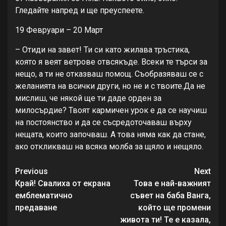
Гледайте напред и ще преуспеете.
19 Февруари – 20 Март
– Отиди на завет! Ти си като жилава тръстика,
която я веят ветрове отвсякъде. Всеки те търси за
нещо, а ти не отказваш помощ. Съобразяваш се с
желанията на всички други, но не и с твоите.Да не
мислиш, че някой ще ти даде орден за
милосърдие? Твоят кармичен урок е да се научиш
на постоянство и да се съсредоточаваш върху
нещата, които започваш. А това няма как да стане,
ако откликваш на всяка молба за щяло и нещяло.
Continue
Previous
Next
Reading
Край! Свалиха от екрана
Това е най-важният
емблематично
съвет на баба Ванга,
предаване
който ще промени
живота ти! Те е казала,