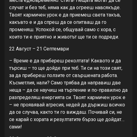
места едновременно. Стига! Нещата могат да се
случат и без теб, няма как да огрееш навсякъде.
Твоят кармичен урок е да приемеш света такъв,
какъвто е и да спреш да се опитваш да го
променяш. Успокой се, общувай само с хора, с
които ти е приятно и животът ще ти се подреди.
22 Август – 21 Септември
– Време е да прибереш реколтата! Каквото и да
търсиш – то ще дойде при теб. Ти си на този свят,
за да прибереш ползите от свършената работа.
Късметлия, нали? Само трябва да направиш две
неща – да се научиш на търпение и по-правилно да
разпределяш енергията си. Твоят кармичен урок е
– не проявявай агресия, недей да държиш всичко
да се случва, както ти го виждаш. Почивай си, не
се карай с хората и резултатите бързо ще дойдат…
сами!