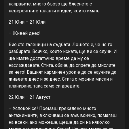
направите, много бързо ще блеснете с
невероятните таланти и идеи, които имате.
21 Юни – 21 Юли
– Живей днес!
Вие сте галеници на съдбата. Лошото е, че не го
разбирате. Всичко, което искате, ще ви се случи. И
ще имате достатъчно време да му се
наслаждавате. Стига, обаче, да спрете да мислите
за него! Вашият кармичен урок е да се научите да
живеете днес и за днес. Стига с мрачни мисли и
планиране, така само си вредите.
22 Юли – 21 Август
– Успокой се! Поемаш прекалено много
ангажименти, включваш се във всичко, помагаш
на всеки, ако можеше, щеше да си на няколко