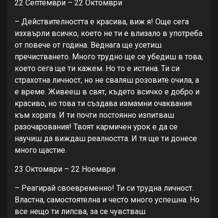
22 Септември – 22 Октомври
– Действителността е красива, виж я! Още сега
изхвърли всичко, което не ти е влизало в употреба
от повече от година. Веднага ще усетиш
пречистването. Много трудно ще се убедиш в това,
което сега ще ти кажем. Но то е истина. Ти си
страхотна личност, но не сваляш розовите очила, а
е време. Живееш в свят, където всичко е добро и
красиво, но това ти създава измамни очаквания
към хората. И ти почти постоянно изпитваш
разочарования! Твоят кармичен урок е да се
научиш да виждаш реалността. И тя ще ти донесе
много щастие.
23 Октомври – 22 Ноември
– Реагирай своевременно! Ти си трудна личност.
Властна, самостоятелна и често много успешна. Но
все нещо ти липсва, за се чувстваш