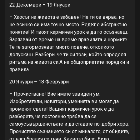
22 Декември – 19 Януари
– Хаосът на живота е забавен! Не ти се вярва, но
не всичко си има точно място. Редът е абстрактно
понятие! И твоят кармичен урок е да го осъзнаеш.
Зарязвай от време на време правилата и нормите.
Те те затормозяват много повече, отколкото
допускаш. Разбери, че ти си този, който определя
ритъма на живота си.А не общоприетите порядки и
правила.
20 Януари – 18 Февруари
– Прочистване! Вие имате завиден ум.
Изобретатели, новатори, уменията ви могат да
променят света! Вашият кармичен урок е да
разберете, че постоянно трябва да се
самоусъвършенствате и да ставате по-добри хора.
Прочистете съзнанието си от миналото, от обидите,
от насъбралия се гняв. Каквото било, било.