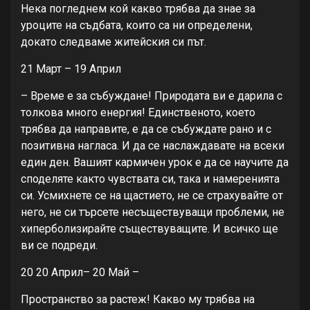
Нека погледнем кой какво трябва да знае за
уроците на съдбата, които са ни определени,
докато следваме житейския си път.
21 Март – 19 Април
– Време е за събуждане! Природата ви е дарила с
толкова много енергия! Единственото, което
трябва да направите, е да се събуждате рано и с
позитивна нагласа. И да се наслаждавате на всеки
един ден. Вашият кармичен урок е да се научите да
споделяте както чувствата си, така и намеренията
си. Усмихнете се на щастието, не се страхувайте от
него, не си търсете несъществуващи проблеми, не
хиперболизирайте съществуващите. И всичко ще
ви се подреди.
20 20 Април– 20 Май –
Пространство за растеж! Какво му трябва на