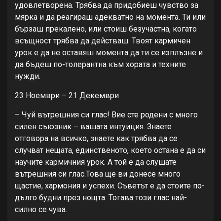
удовлетворена. Трябва да придобиеш чувство за
мярка и да реагираш адекватно на момента. Ти или
бързаш прекалено, или стоиш безучастна, когато
всъщност трябва да действаш. Твоят кармичен
урок е да не оставяш момента да ти се изплъзне и
да бъдеш по-толерантна към хората и техните
нужди.
23 Ноември – 21 Декември
– Чуй вътрешния си глас! Вие сте родени с много
силен съюзник – вашата интуиция. Знаете
отговора на всичко, знаете как трябва да се
случват нещата, единственото, което остана е да си
научите кармичния урок. А той е да слушате
вътрешния си глас.Това ще ви донесе много
щастие, хармония и успехи. Съветът е да стоите по-
дълго будни през нощта. Тогава този глас най-
силно се чува.