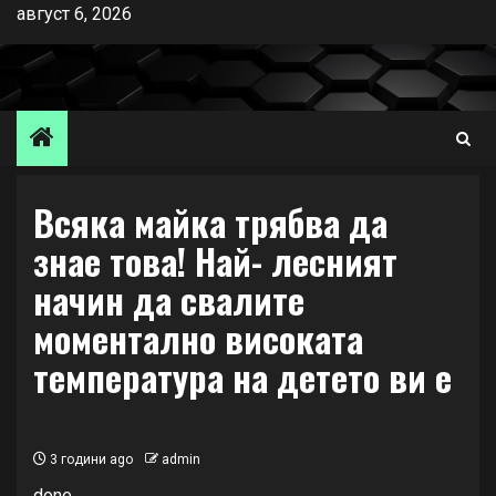
Skip
август 6, 2026
to
content
Всяка майка трябва да
знае това! Най- лесният
начин да свалите
моментално високата
температура на детето ви е
3 години ago
admin
done