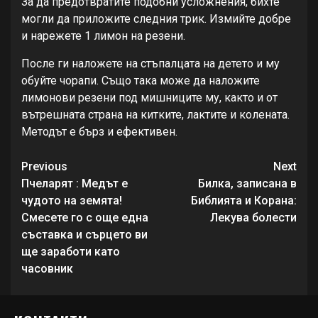
За да предотвратите подобни усложнения, бихте
могли да приложите следния трик. Измийте добре
и нарежете 1 лимон на резени.
После ги наложете на стъпалцата на детето и му
обуйте чорапи. Също така може да наложите
лимонови резени под мишниците му, както и от
вътрешната страна на китките, лактите и колената.
Методът е бърз и ефективен.
Continue
Previous
Next
Reading
Пчеларят : Медът е
Билка, записана в
чудото на земята!
Библията и Корана:
Смесете го с още една
Лекува болести
съставка и сърцето ви
ще заработи като
часовник