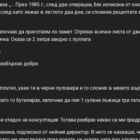
за: „… През 1985 г., след две операции, бях изписана от он
, след като лежах в леглото два дни, си спомних рецептата 
почнах да приготвям по памет. Отрязах всички листа от две
ка. Оказа се 2 литра заедно с пулпата.
.
разбърках добре.
плътно, увих ги в черни пуловери и го сложих в мазето въ
като го бутилирах, започнах да пия 1 супена лъжица три пъ
 отидох на консултация. Тогава разбрах какво са ми пред
иника, подписано от нейния директор. В него се казваше, че
огато ме прегледаха през есента, се оказах напълно здрава 