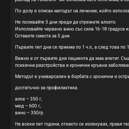
По-долу е описан методът на лечение, който използв
Не поливайте 5 дни преди да отрежете алоето.
Използвайте червено вино със сила 16-18 градуса ил
Оставете сместа за 5 дни.
Първите пет дни се приема по 1 ч.л., а след това по 
Важно е от първите дни пациента да има апетит. Същ
психични разстройства и хронични кръвни заболяван
Методът е универсален в борбата с хронични и остри
достатъчно за профилактика.
алое – 350 г,
мед – 600 г,
вино – 350гр.
На всеки пет години, откакто се излекувах, правя т