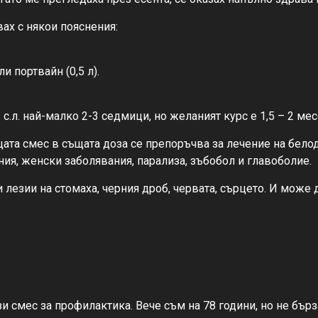
ах с някои пояснения:
и портвайн (0,5 л).
1 с.л. най-малко 2-3 седмици, но желаният курс е 1,5 – 2 мес
ата смес в същата доза се препоръчва за лечение на белод
ия, женски заболявания, парализа, зъбобол и главоболие.
 лезии на стомаха, черния дроб, червата, сърцето. И може 
ази смес за профилактика. Вече съм на 78 години, но не бър