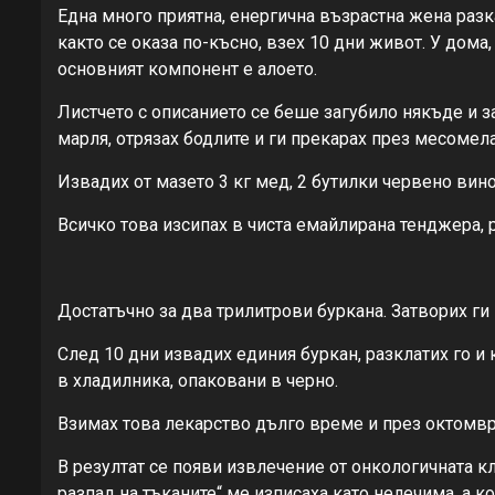
Една много приятна, енергична възрастна жена разка
както се оказа по-късно, взех 10 дни живот. У дома
основният компонент е алоето.
Листчето с описанието се беше загубило някъде и за
марля, отрязах бодлите и ги прекарах през месомелач
Извадих от мазето 3 кг мед, 2 бутилки червено вино
Всичко това изсипах в чиста емайлирана тенджера, 
Достатъчно за два трилитрови буркана. Затворих ги 
След 10 дни извадих единия буркан, разклатих го и 
в хладилника, опаковани в черно.
Взимах това лекарство дълго време и през октомври
В резултат се появи извлечение от онкологичната кл
разпад на тъканите“ ме изписаха като нелечима, а к