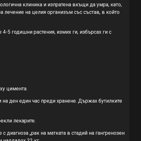
кологична клиника и изпратена вкъщи да умра, като,
за лечение на целия организъм със състав, в който
 4-5 годишни растения, измих ги, избърсах ги с
рху цимента.
ти на ден един час преди хранене. Държах бутилките
рекли лекарите.
 с диагноза „рак на матката в стадий на гангренозен
и наддадох 22 кг.