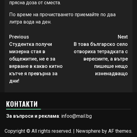
прясна доза от сместа.
По време на прочистването приемайте по два
литра вода на ден.
Continue
Previous
Next
Reading
Студентка получи
В това българско село
мизерна стая в
отвориха тетрадката с
общежитие, не е за
вересиите, а вътре
вярване в какво китно
пишеше нещо
кътче я превърна за
изненадващо
дни!
КОНТАКТИ
За въпроси и реклама
: infoo@mail.bg
Copyright © All rights reserved.
|
Newsphere
by AF themes.