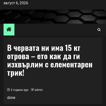
Skip
август 6, 2026
to
content
В червата ни има 15 кг
отрова – ето как да ги
изхвърлим с елементарен
трик!
3 години ago
admin
done