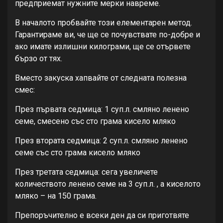
предприемат нужните мерки навреме.
В началото пробвайте този елементарен метод.
Гарантираме ви, че ще се почувствате по-добре и
ако имате излишни килограми, ще се отървете
бързо от тях.
Вместо закуска хапвайте от следната полезна
смес:
През първата седмица: 1 суп.л. смляно ленено
семе, смесено със сто грама кисело мляко
През втората седмица: 2 суп.л. смляно ленено
семе със сто грама кисело мляко
През третата седмица: сега увеличете
количеството ленено семе на 3 суп.л. , а киселото
мляко – на 150 грама.
Препоръчително е всеки ден да си приготвяте