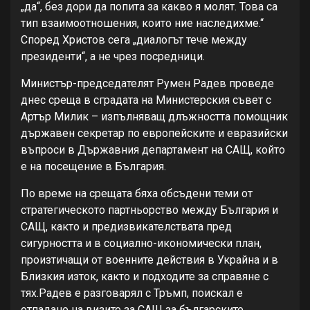
„да“, без дори да попита за какво я молят. Това са
тип взаимоотношения, които ние наследихме.“
Според Христов сега „диалогът тече между
президенти“, а не чрез посредници.
Министър-председателят Румен Радев проведе
днес среща в сградата на Министерския съвет с
Артър Милик – изпълняващ длъжността помощник
държавен секретар по европейските и евразийски
въпроси в Държавния департамент на САЩ, който
е на посещение в България.
По време на срещата бяха обсъдени теми от
стратегическото партньорство между България и
САЩ, както и предизвикателствата пред
сигурността и в социално-икономически план,
произтичащи от военните действия в Украйна и в
Близкия изток, както и подходите за справяне с
тях.Радев е разговарял с Тръмп, поискал е
отпадане на визите за САЩ за българските