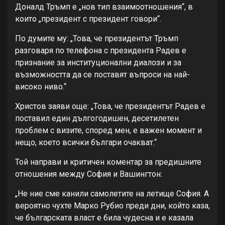
Доналд Тръмп е „нов тип взаимоотношения“, в
които „президент с президент говори“.
По думите му: „Това, че президентът Тръмп
разговаря по телефона с президента Радев е
признание за институционални диалози и за
възможността да се поставят въпроси на най-
високо ниво.“
Христов заяви още: „Това, че президентът Радев е
поставил един дългогодишен, десетилетен
проблем с визите, според мен, е важен момент и
нещо, което всички българи очакват.“
Той направи и критичен коментар за предишните
отношения между София и Вашингтон:
„Не ние сме канили самолетите на летище София. А
вероятно чухте Марко Рубио преди дни, който каза,
че българската власт е била чудесна и е казала