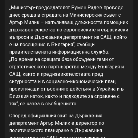
„Министър-председателят Румен Радев проведе
днес среща в сградата на Министерския съвет с
Артър Милик – изпълняващ длъжността помощник
държавен секретар по европейските и евразийски
въпроси в Държавния департамент на САЩ, който
е на посещение в България“, съобщи
правителствената информационна служба.
„По време на срещата бяха обсъдени теми от
стратегическото партньорство между България и
САЩ, както и предизвикателствата пред
сигурността и в социално-икономически план,
произтичащи от военните действия в Украйна и в
Близкия изток, както и подходите за справяне с
тях“, се казва в съобщението.
Според официалния сайт на Държавния
департамент Артър Милик е директор по
политическото планиране в Държавния
департамент на САЩ, което е различно от