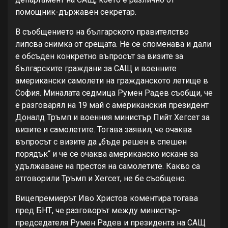
помощник-държавен секретар.
В съобщението на българското правителство
липсва снимка от срещата. Не се споменава и дали
е обсъден конкретно въпросът за визите за
българските граждани за САЩ и военните
американски самолети на гражданското летище в
София. Миналата седмица Румен Радев съобщи, че
е разговарял на 19 май с американския президент
Доналд Тръмп и военния министър Пийт Хегсет за
визите и самолетите. Тогава заявил, че очаква
въпросът с визите да „бъде решен в спешен
порядък“ и че се очаква американско искане за
удължаване на престоя на самолетите. Какво са
отговорили Тръмп и Хегсет, не бе съобщено.
Вицепремиерът Иво Христов коментира тогава
пред БНТ, че разговорът между министър-
председателя Румен Радев и президента на САЩ