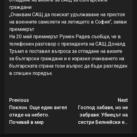
граждани
„Очаквам САЩ да поискат удължаване на престоя
на военните самолети на летището в София“, заяви
премиерът
На 20 май премиерът Румен Радев съобщи, че в
телефонен разговор с президента на САЩ Доналд
Тръмп е поставил въпроса за отпадане на визите
за български граждани и е изразил очакването на
българската страна този въпрос да бъде разгледан
в спешен порядък.
Continue
Previous
Next
Reading
Поклон. Още един ангел
Господ забавя, но не
отиде на небето.
забравя: Убиецът на
Почивай в мир
сестри Белнейски е…