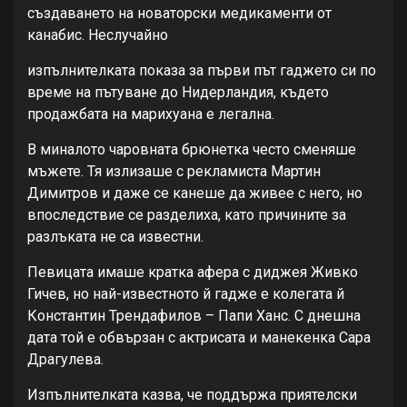
създаването на новаторски медикаменти от
канабис. Неслучайно
изпълнителката показа за първи път гаджето си по
време на пътуване до Нидерландия, където
продажбата на марихуана е легална.
В миналото чаровната брюнетка често сменяше
мъжете. Тя излизаше с рекламиста Мартин
Димитров и даже се канеше да живее с него, но
впоследствие се разделиха, като причините за
разлъката не са известни.
Певицата имаше кратка афера с диджея Живко
Гичев, но най-известното й гадже е колегата й
Константин Трендафилов – Папи Ханс. С днешна
дата той е обвързан с актрисата и манекенка Сара
Драгулева.
Изпълнителката казва, че поддържа приятелски