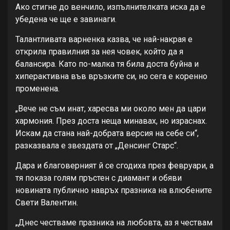
Ако стигне до венчило, изпълнителката иска да е
убедена че ще е завинаги.
Талантливата варненка казва, че най-накрая е
открила правилния за нея човек, който да я
балансира. Като по-малка тя била доста буйна и
хиперактивна във връзките си, но сега е коренно
променена.
„Вече не съм инат, харесва ми около мен да цари
хармония. През доста неща минавах, но израснах.
Искам да стана най-добрата версия на себе си“,
разказвала е звездата от „Денсинг Старс“.
Дара и благоверният й се сгодиха през февруари, а
тя показа голям пръстен с диамант и обяви
новината публично навръх празника на влюбените
Свети Валентин.
„Днес честваме празника на любовта, аз я чествам