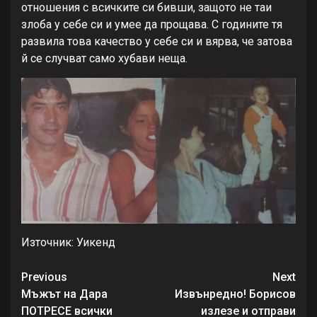
отношения с всичките си бивши, защото не таи
злоба у себе си и умее да прощава. С годините тя
развила това качество у себе си и вярва, че затова
й се случват само хубави неща.
Източник: Уикенд
Continue
Previous
Next
Reading
Мъжът на Дара
Извънредно! Борисов
ПОТРЕСЕ всички
излезе и отправи