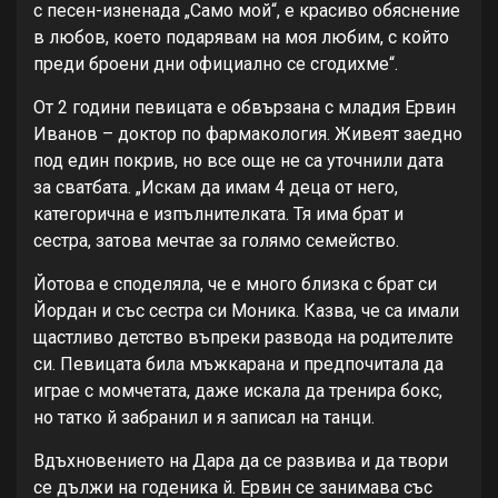
с песен-изненада „Само мой“, е красиво обяснение
в любов, което подарявам на моя любим, с който
преди броени дни официално се сгодихме“.
От 2 години певицата е обвързана с младия Ервин
Иванов – доктор по фармакология. Живеят заедно
под един покрив, но все още не са уточнили дата
за сватбата. „Искам да имам 4 деца от него,
категорична е изпълнителката. Тя има брат и
сестра, затова мечтае за голямо семейство.
Йотова е споделяла, че е много близка с брат си
Йордан и със сестра си Моника. Казва, че са имали
щастливо детство въпреки развода на родителите
си. Певицата била мъжкарана и предпочитала да
играе с момчетата, даже искала да тренира бокс,
но татко й забранил и я записал на танци.
Вдъхновението на Дара да се развива и да твори
се дължи на годеника й. Ервин се занимава със