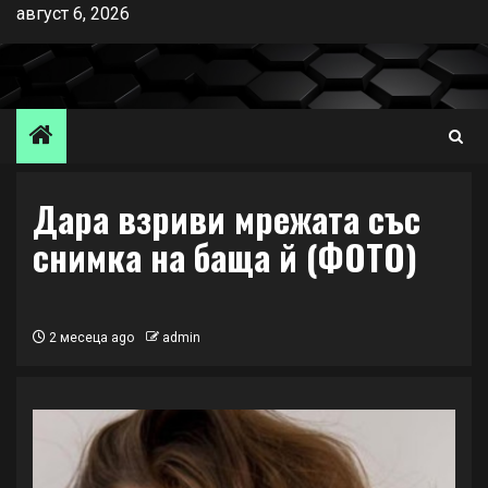
Skip
август 6, 2026
to
content
Дара взриви мрежата със
снимка на баща й (ФОТО)
2 месеца ago
admin