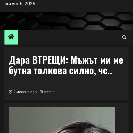
Skip
август 6, 2026
to
content
Дара ВТРЕЩИ: Мъжът ми ме
бутна толкова силно, че..
2 месеца ago
admin