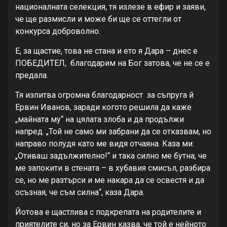
националната селекция, тя излезе в ефир и заяви,
че ще размисли и може би ще се оттегли от
конкурса доброволно.
Е, за щастие, това не стана и ето я Дара – днес е
ПОБЕДИТЕЛ, благодарим на Бог затова, че не се е
предала.
Тя изпитва огромна благодарност за съпруга й
Ервин Иванов, заради когото решила да каже
„майната му“ на цялата злоба и да продължи
напред. „Той не само ми забрани да се отказвам, но
направо полудя като ме видя отчаяна. Каза ми:
„Отиваш задължително!“ и така силно ме бутна, че
ме запокити в стената – в хубавия смисъл, разбира
се, но ме разтърси и ме накара да се освестя и да
осъзная, че съм силна“, каза Дара.
Йотова е щастлива с подкрепата на родителите и
приятелите си, но за Ервин казва, че той е нейното