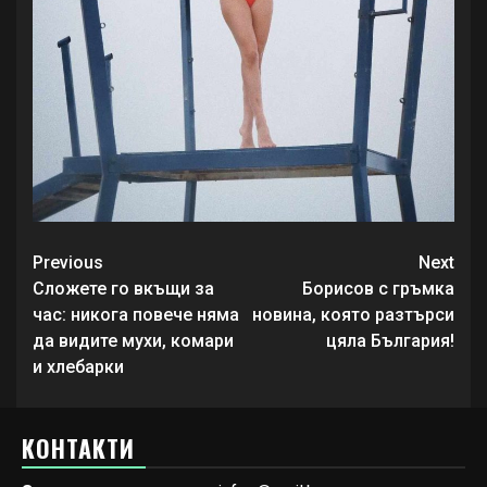
Continue
Previous
Next
Reading
Сложете го вкъщи за
Борисов с гръмка
час: никога повече няма
новина, която разтърси
да видите мухи, комари
цяла България!
и хлебарки
КОНТАКТИ