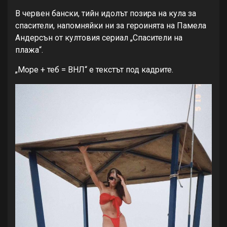
В червен бански, тийн идолът позира на кула за
спасители, напомняйки ни за героинята на Памела
Андерсън от култовия сериал „Спасители на
плажа“.
„Море + теб = ВНЛ“ е текстът под кадрите.