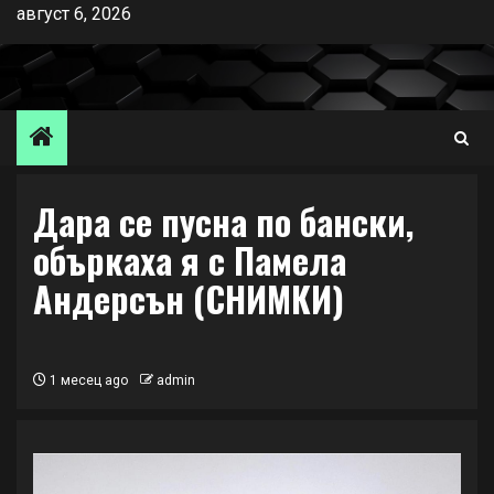
Skip
август 6, 2026
to
content
Дара се пусна по бански,
объркаха я с Памела
Андерсън (СНИМКИ)
1 месец ago
admin