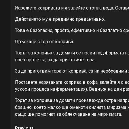
Нарежете копривата и я залейте с топла вода. Остав
Действието му е предимно превантивно.
Това е безопасно, просто, ефективно и безплатно ср
Пръскане с тор от коприва
Торът за коприва за домати се прави под формата н
през пролетта, за да приготвите тора.
За да приготвим тора от коприва, са ни необходими :
Поставете нарязаната коприва в кофа, залейте я с 
ускори процеса на ферментация). Веднъж на ден р
Торът за коприва за домати произвежда остра непри
брашно, което малко ще омекоти силната миризма на
също ще помогнат за облекчаване на миризмата.
Previous