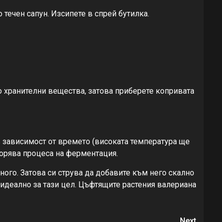
 течен сапун. Изсипете в спрей бутилка.
го хранителни вещества, затова приберете копривата
 в зависимост от времето (високата температура ще
орява процеса на ферментация.
ого. Затова си струва да добавите към него скално
 идеално за тази цел. Цъфтящите растения валериана
Next