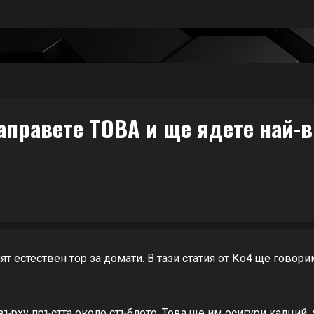
аправете ТОВА и ще ядете най-в
т естествен тор за домати. В тази статия от Ко4 ще говори
ърху пръстта около стъблото. Това ще им осигури калций, 