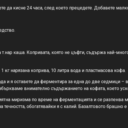
ете да кисне 24 часа, след което прецедете. Добавете малко
едство.
а т.нар каша. Копривата, която не цъфти, съдържа най-мно
 1 кг нарязана коприва, 10 литра вода и пластмасова кофа.
вода и я оставете да ферментира за една до две седмици –
азбъркваме внимателно съдържанието на кофата, което уск
ятна миризма по време на ферментацията и се разпенва мн
 течността, обогатявайки я с калий. Базалтовото брашно е