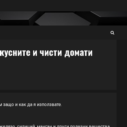
кусните и чисти домати
м защо и как да я използвате.
желязо, силиций, манган и други полезни вещества.