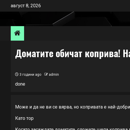
Skip
август 8, 2026
to
content
Доматите обичат коприва! Н
3 години ago
admin
done
Може и да не ви се вярва, но копривата е най-добрия
Като тор
Когато засаждате доматите, сложете шепа коприва в