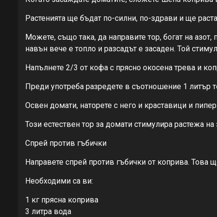
Растенията ще бъдат по-силни, по-здрави и ще раста
Можете, също така, да направите тор, богат на азот,
навън вече е топло и разсадът е засаден. Той стиму
Напълнете 2/3 от кофа с прясно окосена трева и копр
Преди употреба разредете в съотношение 1 литър то
Освен домати, наторете с него и краставици и пипер
Този естествен тор за домати стимулира растежа на 
Спрей против гъбички
Направете спрей против гъбички от коприва. Това щ
Необходими са ви:
1 кг прясна коприва
3 литра вода