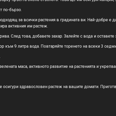
т по-бързо.
 подходящ за всички растения в градината ви. Най-добре е д
лира активния им растеж.
ива. След това, добавете захар. Залейте с вода и оставете 
р към 9 литра вода. Повтаряйте торенето на всеки 3 седм
.
зелената маса, активното развитие на растенията и укрепва
е осигури здравословен растеж на вашите домати. Приготвя