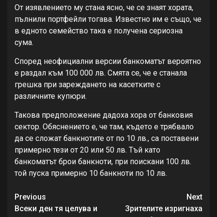
От изявлението му стана ясно, че се знаят хората,
пълнили портфейли тогава. Известно им е също, че
в едното семейство така е получена сериозна
сума.
Според неофициални версии банкоматът вероятно
е раздал към 100 000 лв. Смята се, че е станала
грешка при зареждането на касетките с
различните купюри.
Такова предположение дадоха хора от банковия
сектор. Обяснението е, че там, където е трябвало
да се сложат банкнотите от по 10 лв., са поставени
примерно тези от 20 или 50 лв. Тъй като
банкоматът брои банкноти, при поискани 100 лв.
той пуска примерно 10 банкноти по 10 лв.
Continue
Previous
Next
Reading
Всеки ден тя целува и
Зрителите изригнаха