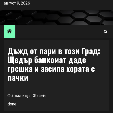
Skip
август 9, 2026
to
content
Дъжд от пари в този Град:
Щедър банкомат даде
грешка и засипа хората с
пачки
3 години ago
admin
done