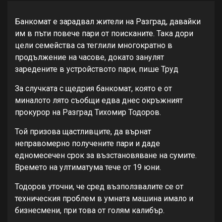
Банкомат е зарадвал жители на Разград, давайки
им в пъти повече пари от поисканите. Така дори
цели семейства са теглили многократно в
продължение на часове, докато занулят
заредените в устройството пари, пише Труд
За случката с щедрия банкомат, която е от
миналото лято съобщи едва днес окръжният
прокурор на Разград Тихомир Тодоров.
Той призова щастливците, да върнат
неправомерно получените пари и даде
едномесечен срок за възстановяване на сумите.
Времето на ултиматума тече от 19 юни.
Тодоров уточни, че сред възползвалите се от
техническия проблем в умната машина имало и
бизнесмени, при това от голям калибър.