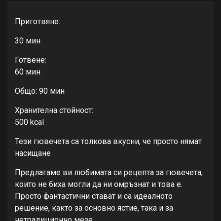
Приготвяне:
30 мин
Готвене:
60 мин
Общо: 90 мин
Хранителна стойност:
500 kcal
Тези гювечета са толкова вкусни, че просто нямат
насищане
Предлагаме ви любимата си рецепта за гювечета,
които не биха могли да ни омръзнат и това е.
Просто фантастични стават и са идеалното
решение, както за основно ястие, така и за
нетрадиционно мезе.