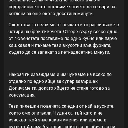
подправките като оставяме ястието да се вари на
котлона за още около десетина минути.
След това го сваляме от печката и го разсипваме в
четири на брой гъвечета. Отгоре върху всяко едно
от гювечетата поставяме по едно кубче или парче
кашкавал и пъхаме тези вкусотии във фурната,
където да се запекат за петнадесетина минути.
Накрая ги изваждаме и им чукваме на всяко по
отделно по едно яйце за супер завършек.
Допичаме ги, докато яйцето не стане готово за
консумация.
Тези пилешки гювечета са едни от най-вкусните,
които сме опитвали. Чудни са, тъй като и не
изискват кой знае какви умения или време в
кухнята. А няма българин, който да не обича да си