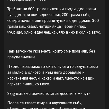
Трябват ни 600 грама пилешки гърди, две глави
лук, две-три скилидки чесън, 200 грама гъби,
четири печени или пресни чушки, един домат, 300
грама кашкавал, четири яйца, черен пипер,
чубрица, олио, една чашка бяло вино и сол на вкус.
Най-вкусните гювечета, които сме правили, без
преувеличение
Първо нарязваме на ситно лука и го задушаваме
за малко в олиото, а към него добавяме и
наситнения чесън, както и накълцаното на едри
парчета пилешко месо.
Задушаваме всичко това за десетина минути.
После се глагат вътре и нарязаните гъби,
обелените домати, чушките, бялото вино и