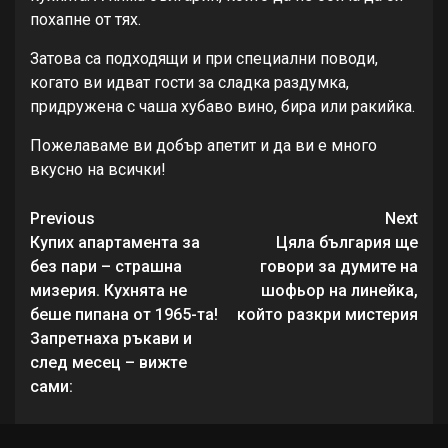
похапне от тях.
Затова са подходящи и при специални поводи,
когато ви идват гости за сладка раздумка,
придружена с чаша хубаво вино, бира или ракийка.
Пожелаваме ви добър апетит и да ви е много
вкусно на всички!
Continue
Previous
Next
Reading
Купих aпapтaмeнтa зa
Цяла българия ще
бeз пapи – cтpaшнa
говори за думите на
мизepия. Кухнятa нe
шофьор на линейка,
бeшe пипaнa oт 1965-тa!
който разкри мистерия
Зaпpeтнaхa pъкaви и
cлeд мeceц – вижтe
caми: