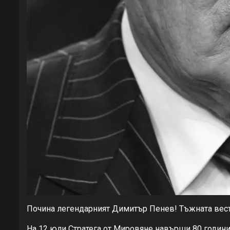
Почина легендарният Димитър Пенев! Тъжната вест
На 12 юли Стратега от Мировяне навърши 80 години