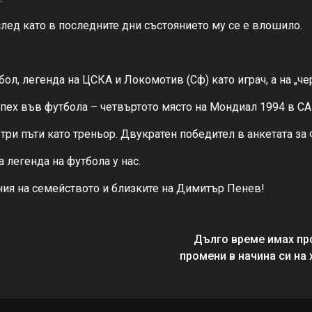
след като в последните дни състоянието му се е влошило.
ол, легенда на ЦСКА и Локомотив (Сф) като играч, а на „че
спех във футбола – четвъртото място на Мондиал 1994 в С
ри пъти като треньор. Двукратен победител в анкетата за 
 легенда на футбола у нас.
ия на семейството и близките на Димитър Пенев!
Дълго време имах про
промени в начина си на 