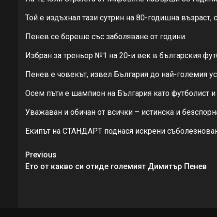
Той е издъхнал тази сутрин на 80-годишна възраст, 
Пенев се бореше със заболяване от години.
Избран за треньор №1 на 20-и век в българския футб
Пенев е човекът, извел България до най-големия у
Осем пъти е шампион на България като футболист и т
Уважаван и обичан от всички – истинска и безспорна
Екипът на СТАНДАРТ поднася искрени съболезнован
Continue
Previous
Reading
Ето от какво си отиде големият Димитър Пенев