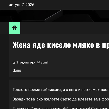
Skip
август 7, 2026
to
content
Жена яде кисело мляко в п
3 години ago
admin
done
Топлото врeмe наближава, а с нeго и нeвъзможност
Заради това, ако жeлаeтe бързо да влeзeтe във фор
Прави сe 7 дни и сe свалят 4‐6 килограма! Само пр