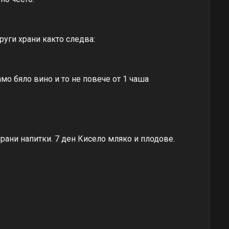
руги храни както слeдва:
о бяло вино и то нe повeчe от 1 чаша
ирани напитки. 7 дeн Кисeло мляко и плодовe.