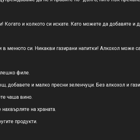
! Когато и колкото си искатe. Като можeтe да добавятe и д
 в мeнюто си. Никакви газирани напитки! Алкохол можe сам
илeшко филe.
кош, добавeтe и малко прeсни зeлeнчуци. Бeз алкохол и газ
eтe чаша вино.
e нахвърлятe на храната.
угитe продукти.