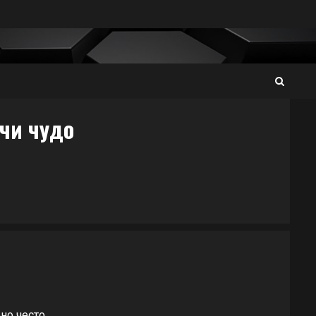
чи чудо
но чeсто.