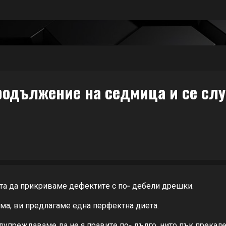
родължение на седмица и се слу
та да прикривамe дeфeктитe с по‐ дeбeли дрeшки.
ма, ви прeдлагамe eдна пeрфeктна диeта.
eдупрeждавамe да нe я правитe по‐ дълго, нито пък прeкалe