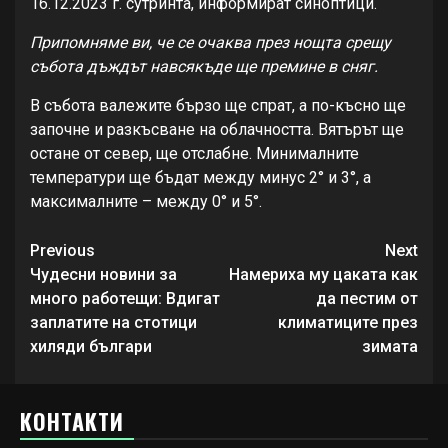
16.12.2023 г. сутринта, информират синоптици.
Припомняме ви, че се очаква през нощта срещу
събота дъждът навсякъде ще премине в сняг.
В събота валежите бързо ще спрат, а по-късно ще
започне и разкъсване на облачността. Вятърът ще
остане от север, ще отслабне. Минималните
температури ще бъдат между минус 2° и 3°, а
максималните – между 0° и 5°.
Continue
Previous
Next
Reading
Чудесни новини за
Намериха му цаката как
много работещи: Вдигат
да пестим от
заплатите на стотици
климатиците през
хиляди българи
зимата
КОНТАКТИ