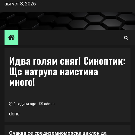
Skip
август 8, 2026
to
content
Идва голям сняг! Синоптик:
Ще натрупа наистина
много!
3 години ago
admin
done
Очаква се средиземноморски циклон да