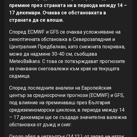
премине през страната ни в периода между 14 –
17 декември. Очаква се обстановката в
страната да се влоши.
Според ECMWF и GFS се очаква усложняване на
синоптичната обстановка в Северозападния и
Централния Предбалкан, като снежната покривка,
може да надмине 30-40 см, съобщава
MeteoBalkans. С това се потвърждават прогнозите
за очаквани снеговалежи към края на текущата
седмица.
Според последните анализи на Европейския
център за средносрочни прогнози (ECMWF) и GFS,
под влияние на преминаваш през България
средиземноморски циклони, в периода между 14
– 17 декември ще се създаде значителна валежна
обстановка от дъжд и сняг.
Около обяд в четвъртък (14.12.), от запад на изток