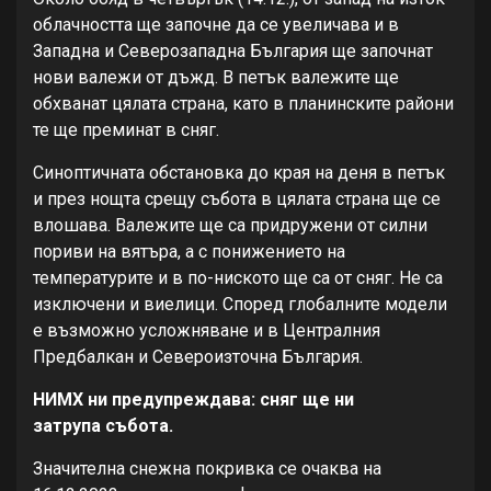
облачността ще започне да се увеличава и в
Западна и Северозападна България ще започнат
нови валежи от дъжд. В петък валежите ще
обхванат цялата страна, като в планинските райони
те ще преминат в сняг.
Синоптичната обстановка до края на деня в петък
и през нощта срещу събота в цялата страна ще се
влошава. Валежите ще са придружени от силни
пориви на вятъра, а с понижението на
температурите и в по-ниското ще са от сняг. Не са
изключени и виелици. Според глобалните модели
е възможно усложняване и в Централния
Предбалкан и Североизточна България.
НИМХ ни предупреждава: сняг ще ни
затрупа събота.
Значителна снежна покривка се очаква на