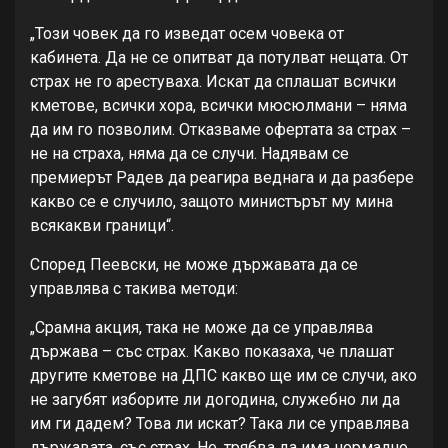
„Този човек да го изведат осем човека от
кабинета. Да не се опитват да потулват нещата. От
страх не го арестуваха. Искат да сплашат всички
кметове, всички хора, всички мюсюлмани – няма
да им го позволим. Отказваме офертата за страх –
не на страха, няма да се случи. Надявам се
премиерът Радев да реагира веднага и да разбере
какво се е случило, защото министърът му мина
всякакви граници“.
Според Пеевски, не може държавата да се
управлява с такива методи:
„Срамна акция, така не може да се управлява
държава – със страх. Какво показаха, че плашат
другите кметове на ДПС какво ще им се случи, ако
не загубят изборите ли догодина, служебно ли да
им ги дадем? Това ли искат? Така ли се управлява
държавата, със страх. Не, трябва да има нормално