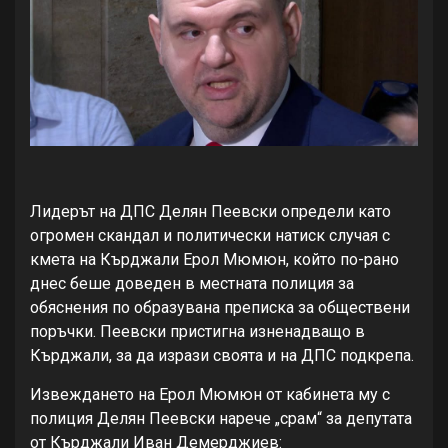
Лидерът на ДПС Делян Пеевски определи като
огромен скандал и политически натиск случая с
кмета на Кърджали Ерол Мюмюн, който по-рано
днес беше доведен в местната полиция за
обяснения по образувана преписка за обществени
поръчки. Пеевски пристигна изненадващо в
Кърджали, за да изрази своята и на ДПС подкрепа.
Извеждането на Ерол Мюмюн от кабинета му с
полиция Делян Пеевски нарече „срам“ за депутата
от Кърджали Иван Демерджиев: