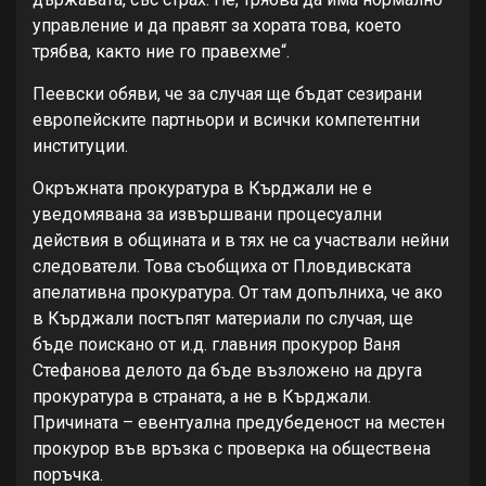
управление и да правят за хората това, което
трябва, както ние го правехме“.
Пеевски обяви, че за случая ще бъдат сезирани
европейските партньори и всички компетентни
институции.
Окръжната прокуратура в Кърджали не е
уведомявана за извършвани процесуални
действия в общината и в тях не са участвали нейни
следователи. Това съобщиха от Пловдивската
апелативна прокуратура. От там допълниха, че ако
в Кърджали постъпят материали по случая, ще
бъде поискано от и.д. главния прокурор Ваня
Стефанова делото да бъде възложено на друга
прокуратура в страната, а не в Кърджали.
Причината – евентуална предубеденост на местен
прокурор във връзка с проверка на обществена
поръчка.