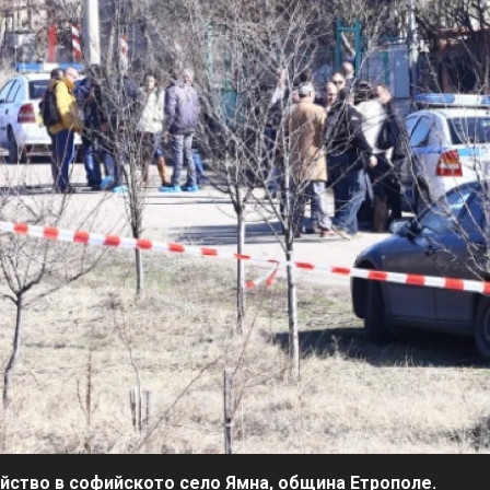
йство в софийското село Ямна, община Етрополе.