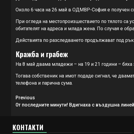
Около 6 часа на 26 май в ОДМВР-София е получен си
При огледа на местопроизшествието по тялото са ус
обитателят на адреса и млада жена. По случая е обр
Действията по разследването продължават под ръко
Кражба и грабеж
На 8 май двама младежи – на 19 и 21 години – бяха
Тогава собственик на имот подаде сигнал, че двама
телефона и парична сума.
Continue
Previous
Reading
0т последните минути! Вдигнаха с въздушна лине
КОНТАКТИ