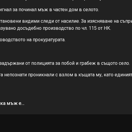
гнал за починал мъж в частен дом в селото.
тановени видими следи от насилие. За изясняване на съпри
азувано досъдебно производство по чл. 115 от НК.
водството на прокуратурата.
 задържани от полицията за побой и грабеж в същото село.
та непознати проникнали с взлом в къщата му, като
единият
йка мъж е…