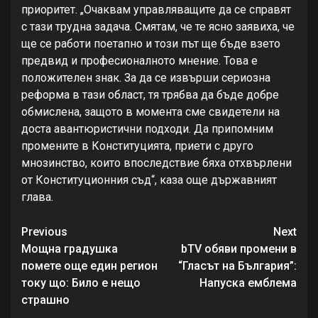
приоритет. „Очаквам управляващите да се справят
с тази трудна задача. Смятам, че те ясно заявиха, че
ще се работи поетапно и този път ще бъде взето
предвид и професионалното мнение. Това е
положителен знак. За да се извърши сериозна
реформа в тази област, тя трябва да бъде добре
обмислена, защото в момента сме свидетели на
доста авантюристични подходи. Да припомним
промените в Конституцията, приети с друго
мнозинство, които впоследствие бяха отхвърлени
от Конституционния съд“, каза още държавният
глава.
Continue
Previous
Next
Reading
Мощна градушка
bTV обяви промени в
помете още един регион
“Гласът на България”:
току що: Било е нещо
Напуска емблема
страшно