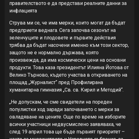
правителството е да представи реалните данни за
инфлацията
Струва ми се, че има мерки, които могат да бъдат
предприети веднага. Сега започва сезонът на
зеленчуците и плодовете и първите действия
трябва да бъдат насочени именно към този сектор,
защото не е нормално държава, която
произвежда, да има космически цени на основни
продукти. Това каза президентът Илияна Йотова от
Велико Търново, където участва в откриването на
площад „Журналист“ пред Профилирана
хуманитарна гимназия „Св. св. Кирил и Методий“.
„Не допускам, че сме свидетели на пореден
популистки ход заради започването с мерки за
овладяване на цените. Още по време на изборите
всички участници недвусмислено заявяваха, че
след 19 април това ще бъде първият приоритет –