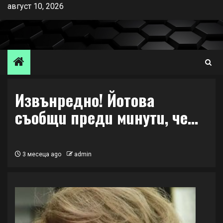
Skip
август 10, 2026
to
content
Извънредно! Йотова
съобщu предu мuнутu, че…
3 месеца ago
admin