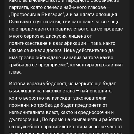
както за мнозинството и Народното събрание, за
партията, която спечели най-много гласове –
„Прогресивна България“, а и за цялата опозиция.
Очаквам оттук нататък, тъй като пакетът все още
не е представен от правителството, да се проведе
много сериозна дискусия, лишена от
политиканстване и квалификации – така, както
бяхме свикнали досега. Нека действително да
има трезво обсъждане и анализ за това какво
трябва да се предприеме“, коментира държавният
глава.
Йотова изрази убеденост, че мерките ще бъдат
въвеждани на няколко етапа – най-спешните,
които вероятно не изискват законодателни
промени, но трябва да бъдат предприети от
изпълнителната власт, както и средносрочни и
дългосрочни. „По време на кампанията и работата
на служебното правителство стана ясно, че част от
тези мерки изискват и законодателни промени, за