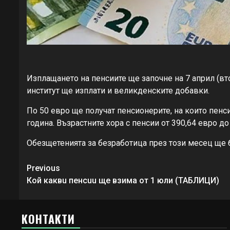
Изплащането на пенсиите ще започне на 7 април (в
институт ще изплати и великденските добавки.
По 50 евро ще получат пенсионерите, на които пенси
година. Възрастните хора с пенсии от 390,64 евро д
Обезщетенията за безработица през този месец ще б
Continue
Previous
Reading
Кой каквu пенсuu ще взима от 1 юли (ТАБЛИЦИ)
КОНТАКТИ