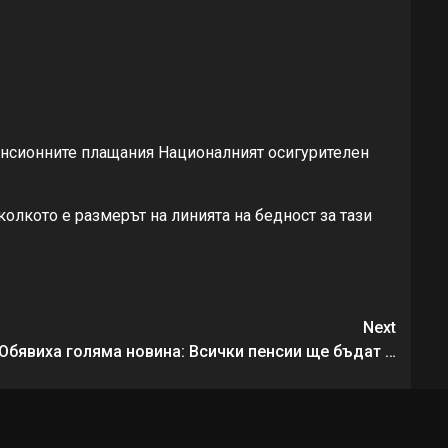
пенсионните плащания Националният осигурителен
колкото е размерът на линията на бедност за тази
Next
 Обявиха голяма новина: Всички пенсии ще бъдат …