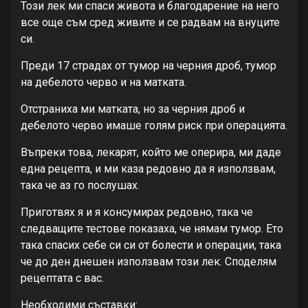
Този лек ми спаси живота и благодарение на него
все още съм сред живите и се радвам на внуците
си.
Преди 17 страдах от тумор на черния дроб, тумор
на дебелото черво и на матката.
Отстраниха ми матката, но за черния дроб и
дебелото черво имаше голям риск при операцията.
Въпреки това, лекарят, който ме оперира, ми даде
една рецепта, и ми каза редовно да я използвам,
така че аз го послушах.
Приготвях я и я консумирах редовно, така че
следващите тестове показаха, че нямам тумор. Ето
така спасих себе си си от болести и операции, така
че до ден днешен използвам този лек. Споделям
рецептата с вас.
Необходими съставки: