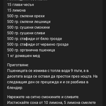
15 глави чесън
15 лимона
500 гр. смлени орехи
500 гр. смлени лешници
500 гр. сушени смокини
500 гр. сушени сливи
500 гр. стафиди от бяло грозде
500 гр. стафиди от червено грозде
500 гр. органична пшеница
1 кг домашен мед
Приготвяне:
Пшеницата се измива с топла вода 9 пъти, а в
десетата вода се оставя да престои през нощта. На
следващия ден се прецежда и и се разбива в
блендер.
Нарежете на ситно смокините и сливите.
Изстискайте сока от 10 лимона, 5 лимона смелете