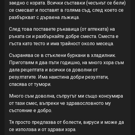
заедно с кората. Всички съставки (чесънът се бели)
се смесват и поставят в голяма съд, след което се
разбъркват с дървена лъжица.
След това поставете ръкавица (от аптеката) на
ръката си и разбъркайте добре сместа. Сместа е
гъста като тесто и има трайност около месеца.
Съхранява се в стъклени буркани в хладилник.
Приготвям я два пъти годишно, на много хора съм
дала рецептата и всички са доволни от
резултатите. Има наистина добри резултати,
спасява от тумори.
Много съм доволна, съпругът ми също консумира
от тази смес, въпреки че здравословното му
състояние е добро.
Тя просто предпазва от болести, вируси и може да
се използва и от здрави хора.