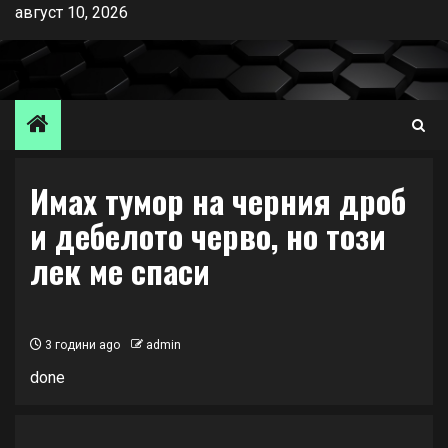
Skip
август 10, 2026
to
content
Имах тумор на черния дроб
и дебелото черво, но този
лек ме спаси
3 години ago
admin
done