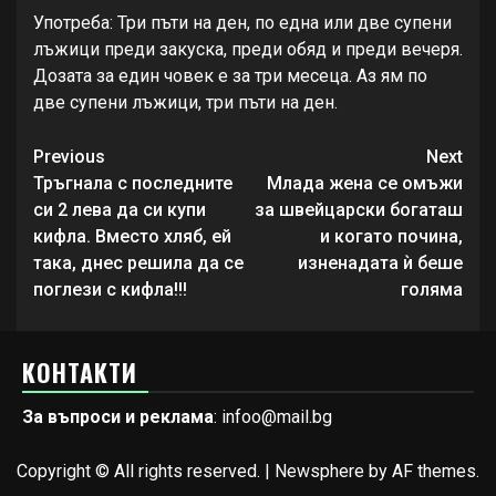
Употреба: Три пъти на ден, по една или две супени
лъжици преди закуска, преди обяд и преди вечеря.
Дозата за един човек е за три месеца. Аз ям по
две супени лъжици, три пъти на ден.
Continue
Previous
Next
Reading
Тръгнала с последните
Млада жена се омъжи
си 2 лева да си купи
за швейцарски богаташ
кифла. Вместо хляб, ей
и когато почина,
така, днес решила да се
изненадата ѝ беше
поглези с кифла!!!
голяма
КОНТАКТИ
За въпроси и реклама
: infoo@mail.bg
Copyright © All rights reserved.
|
Newsphere
by AF themes.