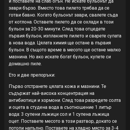
и поставете на слаб огън. Не искате бульонът да
заври бързо. Вместо това пилето трябва да се
готви бавно. Когато бульонът заври, свалете съда
от котлона. Оставете пилето да се охлади в този
бульон за 20-30 минути. След това отцедете
първия бульон, изплакнете пилето и сварете супата
в нова вода. Цялата химия ще остане в първия
бульон. В същото време в месото ще остане малко
мазнина. Но ако искате богат бульон, купете си
домашно пиле.
Ето и две препоръки:
Първо отстранете цялата кожа и мазнини. Те
съдържат най-висока концентрация на
антибиотици и хормони. След това разредете солта
и оцета в студена вода в съотношение 1 литър
вода: 3 супени лъжици сол и 1 супена лъжица
оцет. Поставете месото в този разтвор, докато се
потопи напълно. Поставете на хладно място за 3-4