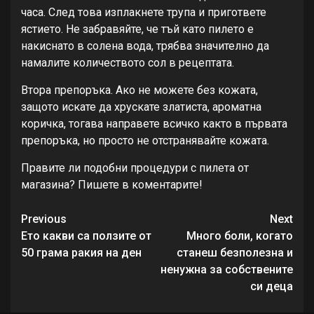
часа. След това изплакнете трупа и пригответе
ястието. Не забравяйте, че тъй като пилето е
накиснато в солена вода, трябва значително да
намалите количеството сол в рецептата.
Втора препоръка. Ако не можете без кожата,
защото искате да хрускате златиста, ароматна
коричка, тогава направете всичко както в първата
препоръка, но просто не отстранявайте кожата.
Правите ли подобни процедури с пилета от
магазина? Пишете в коментарите!
Continue
Previous
Next
Reading
Ето какви са ползите от
Много боли, когато
50 грама ракия на ден
станеш безполезна и
ненужна за собствените
си деца