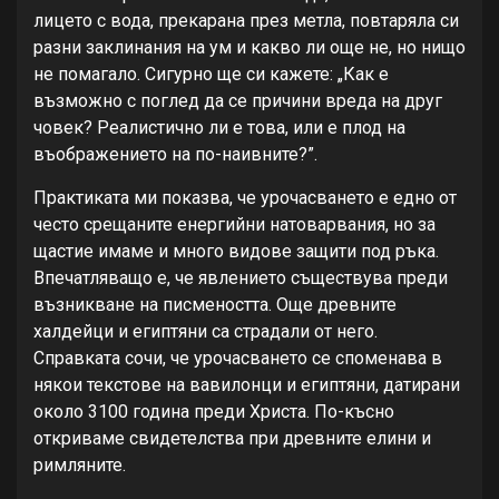
лицето с вода, прекарана през метла, повтаряла си
разни заклинания на ум и какво ли още не, но нищо
не помагало. Сигурно ще си кажете: „Как е
възможно с поглед да се причини вреда на друг
човек? Реалистично ли е това, или е плод на
въображението на по-наивните?”.
Практиката ми показва, че урочасването е едно от
често срещаните енергийни натоварвания, но за
щастие имаме и много видове защити под ръка.
Впечатляващо е, че явлението съществува преди
възникване на писмеността. Още древните
халдейци и египтяни са страдали от него.
Справката сочи, че урочасването се споменава в
някои текстове на вавилонци и египтяни, датирани
около 3100 година преди Христа. По-късно
откриваме свидетелства при древните елини и
римляните.