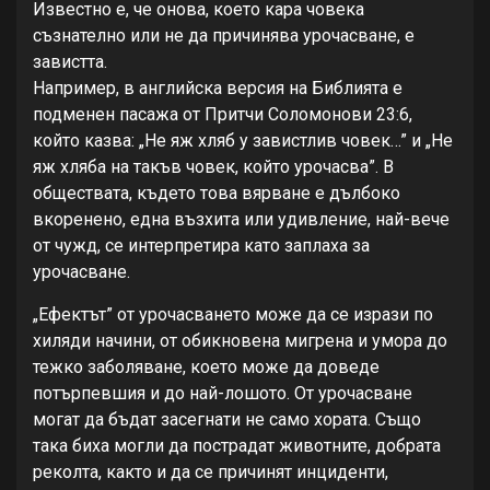
Известно е, че онова, което кара човека
съзнателно или не да причинява урочасване, е
завистта.
Например, в английска версия на Библията е
подменен пасажа от Притчи Соломонови 23:6,
който казва: „Не яж хляб у завистлив човек…” и „Не
яж хляба на такъв човек, който урочасва”. В
обществата, където това вярване е дълбоко
вкоренено, една възхита или удивление, най-вече
от чужд, се интерпретира като заплаха за
урочасване.
„Ефектът” от урочасването може да се изрази по
хиляди начини, от обикновена мигрена и умора до
тежко заболяване, което може да доведе
потърпевшия и до най-лошото. От урочасване
могат да бъдат засегнати не само хората. Също
така биха могли да пострадат животните, добрата
реколта, както и да се причинят инциденти,