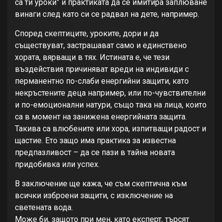
са ти уроки” и практиката да се имитира заплюване
винаги след като си се радвал на дете, например.
Според скептиците, уроките, дори и да
съществуват, застрашават само и единствено
хората, вярващи в тях. Истината е, че тези
въздействия причиняват вреди на индивиди с
перманентно по-слаби енергийни защити, като
некръстените деца например, или по-чувствителни
и по-емоционални натури, също така на лица, които
са в момент на занижена енергийната защита.
Такива са влюбените или хора, изпитващи радост и
щастие. Ето защо има практика за известна
предпазливост – да се пази в тайна новата
придобивка или успех.
В заключение ще кажа, че съм скептична към
всички изброени защити, с изключение на
светената вода.
Може би, защото при мен, като експерт, търсят