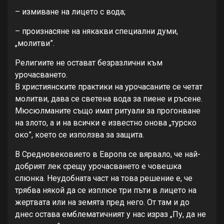
– измиване на лицето с вода;
– произнасяне на някакви специални думи,
„молитви”.
Религиите не остават безразлични към
урочасването.
В християнските практики на урочасаните се четат
молитви, дава се светена вода за пиене и ръсене.
Мюсюлманите също имат ритуали за прогонване
на злото, а и на всички е известно онова „турско
око”, което се използва за защита.
В Средновековието в Европа се вярвало, че най-
добрият лек срещу урочасването е човешка
слюнка. Неудобната част на това решение е, че
трябва някой да се изплюе три пъти в лицето на
жертвата или на земята пред него. От там и до
днес остава емблематичният у нас израз „Пу, да не