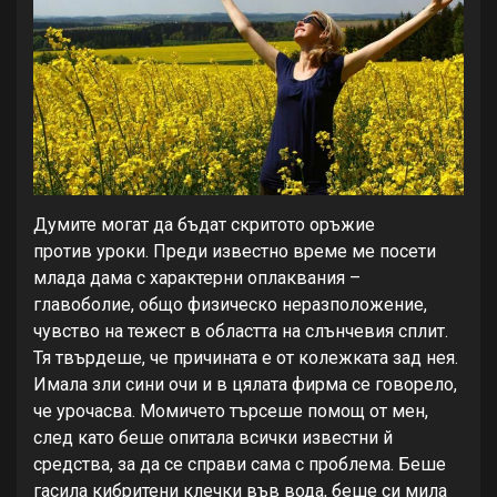
Думите могат да бъдат скритото оръжие
против уроки. Преди известно време ме посети
млада дама с характерни оплаквания –
главоболие, общо физическо неразположение,
чувство на тежест в областта на слънчевия сплит.
Тя твърдеше, че причината е от колежката зад нея.
Имала зли сини очи и в цялата фирма се говорело,
че урочасва. Момичето търсеше помощ от мен,
след като беше опитала всички известни й
средства, за да се справи сама с проблема. Беше
гасила кибритени клечки във вода, беше си мила