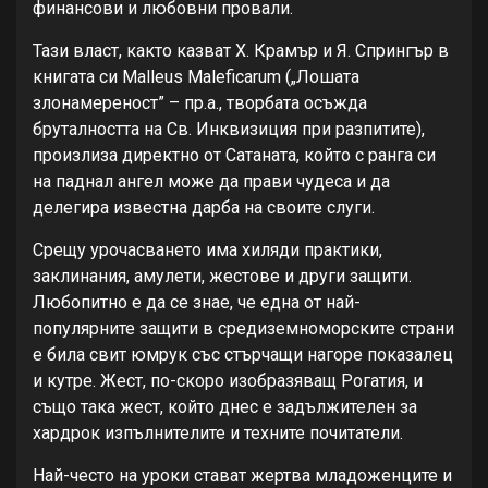
финансови и любовни провали.
Тази власт, както казват Х. Крамър и Я. Спрингър в
книгата си Malleus Maleficarum („Лошата
злонамереност” – пр.а., творбата осъжда
бруталността на Св. Инквизиция при разпитите),
произлиза директно от Сатаната, който с ранга си
на паднал ангел може да прави чудеса и да
делегира известна дарба на своите слуги.
Срещу урочасването има хиляди практики,
заклинания, амулети, жестове и други защити.
Любопитно е да се знае, че една от най-
популярните защити в средиземноморските страни
е била свит юмрук със стърчащи нагоре показалец
и кутре. Жест, по-скоро изобразяващ Рогатия, и
също така жест, който днес е задължителен за
хардрок изпълнителите и техните почитатели.
Най-често на уроки стават жертва младоженците и