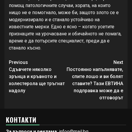
помощ патологичните случаи, хората, на които
нищо не е помогнало, може би, защото злото се е
модернизирало и е станало устойчиво на
известните мерки. Едно е ясно – когато усетите
признаците на урочасване и обичайното не помага,
време е да потърсите специалист, преди да е
станало късно.
Continue
Previous
Next
Reading
Сдъвчете няколко
Постоянно напълнявате,
зрънца и кръвното и
спите лошо и ви болят
холестерола ще тръгнат
ставите? Тази ЕВТИНА
надолу
подправка може да е
отговорът
КОНТАКТИ
За въпроси и реклама
: infoo@mail.bg