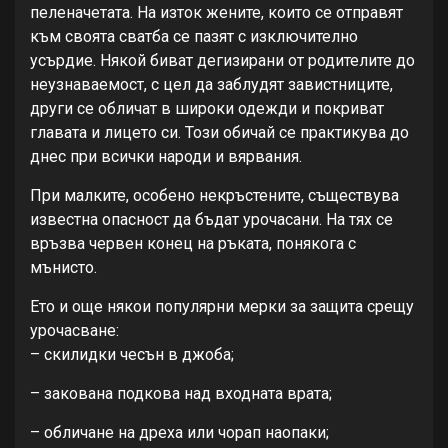
пеленачетата. На изток жените, които се отправят
към своята сватба се пазят с изключително
усърдие. Някой биват дегизирани от родителите до
неузнаваемост, с цел да заблудят завистниците,
други се обличат в широки одежди и покриват
главата и лицето си. Този обичай се практикува до
днес при всички народи и вярвания.
При малките, особено некръстените, съществува
известна опасност да бъдат урочасани. На тях се
връзва червен конец на ръката, понякога с
мънисто.
Ето и още някои популярни мерки за защита срещу
урочасване:
– скилидки чесън в джоба;
– закована подкова над входната врата;
– обличане на дреха или чорап наопаки;