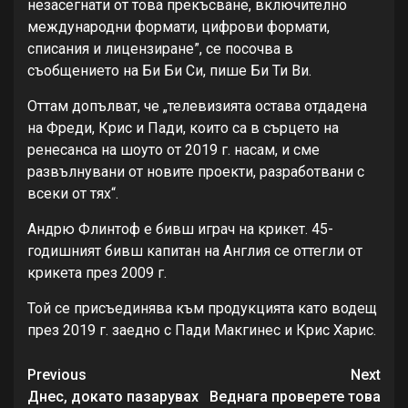
незасегнати от това прекъсване, включително
международни формати, цифрови формати,
списания и лицензиране”, се посочва в
съобщението на Би Би Си, пише Би Ти Ви.
Оттам допълват, че „телевизията остава отдадена
на Фреди, Крис и Пади, които са в сърцето на
ренесанса на шоуто от 2019 г. насам, и сме
развълнувани от новите проекти, разработвани с
всеки от тях“.
Андрю Флинтоф е бивш играч на крикет. 45-
годишният бивш капитан на Англия се оттегли от
крикета през 2009 г.
Той се присъединява към продукцията като водещ
през 2019 г. заедно с Пади Макгинес и Крис Харис.
Continue
Previous
Next
Днес, докато пазарувах
Веднага проверете това