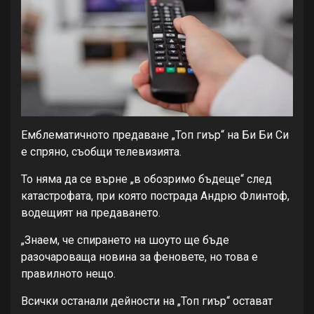
Емблематичното предаване „Топ гиър“ на Би Би Си
е спряно, съобщи телевизията.
То няма да се върне „в обозримо бъдеще“ след
катастрофата, при която пострада Андрю Флинтоф,
водещият на предаването.
„Знаем, че спирането на шоуто ще бъде
разочароваща новина за феновете, но това е
правилното нещо.
Всички останали дейности на „Топ гиър“ остават