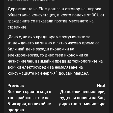
Директивата на ЕК е дошла в отговор на широка
обществена консултация, в която повече от 90% от
гражданите се изказали против местенето на
стрелките.
„Ясно е, че ако преди време аргументите за
въвеждането на зимно и лятно часово време са
били най-вече заради икономии на
електроенергия, то днес тези икономии са
незначителни, взимайки предвид технологиите на
всички електроуреди за намаляване на
консумацията на енергия“, добави Майдел.
Continue
Previous
Next
Reading
Всички търсят къща в
До всички пенсионери,
това райско кътче на
чудесни новини за Вас,
България, но никой не
директно от министъра
продава