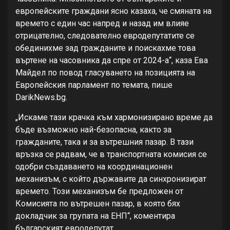
европейските граждани ясно казаха, че смяната на
времето с един час напред и назад им влияе
отрицателно, следователно евродепутатите се
обединихме зад гражданите и поискахме това
въртене на часовника да спре от 2024-а“, каза Ева
Майдел по повод гласуването на позицията на
Европейския парламент по темата, пише
DarikNews.bg.
„Искаме тази крачка към хармонизирано време да
бъде възможно най-безопасна, както за
гражданите, така и за вътрешния пазар. В тази
връзка се радвам, че в транспортната комисия се
одобри създаването на координационен
механизъм, с който държавите да синхронизират
времето. Този механизъм бе предложен от
Комисията по вътрешен пазар, в която бях
докладчик за групата на ЕНП“, коментира
българският евродепутат.