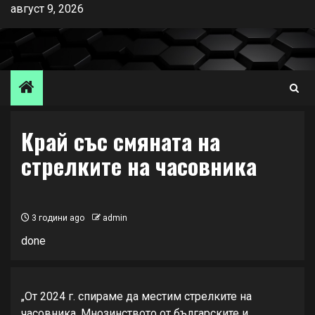
Skip
август 9, 2026
to
content
Край със смяната на
стрелките на часовника
3 години ago
admin
done
„От 2024 г. спираме да местим стрелките на
часовника. Мнозинството от българските и