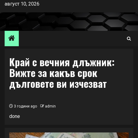
Skip
август 10, 2026
to
content
Край с вечния длъжник:
Вижте за какъв срок
дълговете ви изчезват
3 години ago
admin
done