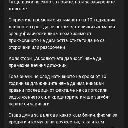
Тя ще важи не само за новите, но и за заварените
дългове.
С приетите промени с изтичането на 10-годишния
давностен срок да се погасяват всички вземания
срещу физически лица, независимо от
прекъсването на давността, стига те да не са
отсрочени или разсрочени.
Колектори: „Абсолютната давност“ няма да
премахне вечния длъжник
Това значи, че след изтичането на срока от 10
години за длъжниците няма да има никакви
правни последици от факта, че не са погасили
задължението си, а кредиторите им ще загубят
парите си завинаги.
Става дума за дългове както към банки, фирми за
кредити и комунални дружества, така и към