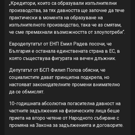
„Кредитори, които са образували изпълнителни
производства, за тях давността ще започне да тече
практически в момента на образуване на
изпълнителното производство, така че аз смятам,
че сме премахнали възможността от злоупотреби“.
Евродепутатът от ЕНП Емил Радев посочи, че
България е останала единствената страна в ЕС, в
която съществува фигурата на вечен длъжник.
Депутатът от БСП Филип Попов обясни, че
социалистите дават принципна подкрепа, но
настояват законодателните промени внимателно
да се обмислят.
10-годишната абсолютна погасителна давност на
частните задължения на физическите лица беше
приета на второ четене от Народното събиране с
промяна на Закона за задълженията и договорите.