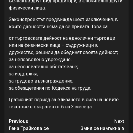
всякакъв друг вид кредитори, включително други
физически лица.
Законопроектът предвижда шест изключения, в
които давността няма да се прилага. Това са:
от търговската дейност на еднолични търговци
или на физически лица – съдружници в
дружество, решили да обединят своята дейност;
за непозволено увреждане;
за неоснователно обогатяване;
за издръжка;
за трудово възнаграждение;
за обезщетения по Кодекса на труда.
Гратисният период за влизането в сила на новите
текстове е съкратен от 6 на 3 месеца.
Continue
Previous
Next
Reading
Гена Трайкова се
Змия се намъкна в