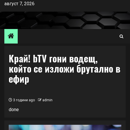
Skip
август 7, 2026
to
content
Край! bTV гони водещ,
който се изложи брутално в
ефир
3 години ago
admin
done