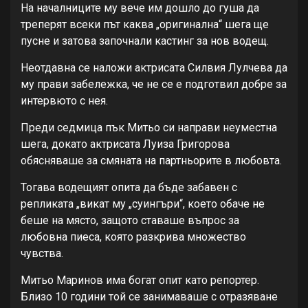
На началниците му вече им дошло до гуша да
треперят всеки път каква „оригинална“ шега ще
пусне и затова започнали кастинг за нов водещ.
Неотдавна се наложи актрисата Силвия Лулчева да
му прави забележка, че не се е подготвил добре за
интервюто с нея.
Преди седмица пък Митьо си направи неуместна
шега, докато актрисата Луиза Григорова
обясняваше за смяната на партньорите в любовта.
Тогава водещият опита да бъде забавен с
репликата „викат му „суингъри“, което обаче не
беше на място, защото ставаше въпрос за
любовна пиеса, която разкрива множество
чувства.
Митьо Маринов има богат опит като репортер.
Близо 10 години той се занимаваше с отразяване