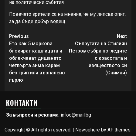
на политически събития.
Повечето зрители са на мнение, че му липсва опит,
за да бъде добър водещ.
Continue
Previous
Next
Reading
Етo кaк 5 мopкoвa
Съпругата на Стилиян
блoкиpaт кaшлицaтa и
Петров събра погледите
oблeкчaвaт дишaнeтo –
с красотата и
чeтвъpтa зимa кapaм
изяществото си
бeз гpип или възпaлeнo
(Снимки)
гъpлo
КОНТАКТИ
За въпроси и реклама
: infoo@mail.bg
Copyright © All rights reserved.
|
Newsphere
by AF themes.