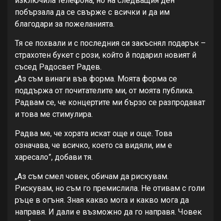
изключила телефона, но на следващия ден
побързала да се свърже с всички и да им
благодари за пожеланията.
Тя се похвали и с последния си закъснял подарък –
страхотен букет с рози, който й подарил новият й
съсед Радосвет Радев.
„Аз съм винаги във форма. Моята форма се
поддържа от почитателите ми, от моята публика.
Радвам се, че концертите ми бързо се разпродават
и това ме стимулира.
Радва ме, че хората искат още и още. Това
означава, че всичко, което са видяли, им е
харесало”, добави тя.
„Аз съм смел човек, обичам да рискувам.
Рискувам, но съм го премислила. Не отивам с голи
ръце в огъня. Зная какво мога и какво мога да
направя. И дали е възможно да го направя. Човек