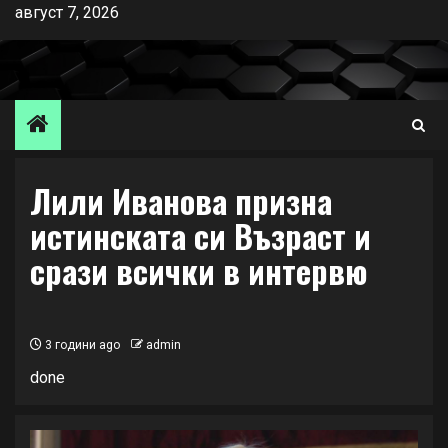
Skip
август 7, 2026
to
content
Лили Иванова призна
истинската си Възраст и
срази всички в интервю
3 години ago
admin
done