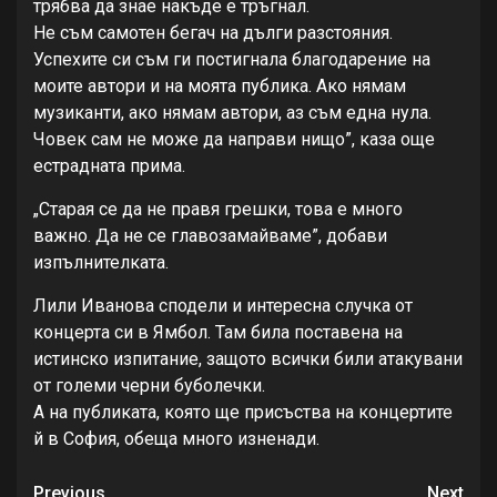
трябва да знае накъде е тръгнал.
Не съм самотен бегач на дълги разстояния.
Успехите си съм ги постигнала благодарение на
моите автори и на моята публика. Ако нямам
музиканти, ако нямам автори, аз съм една нула.
Човек сам не може да направи нищо”, каза още
естрадната прима.
„Старая се да не правя грешки, това е много
важно. Да не се главозамайваме”, добави
изпълнителката.
Лили Иванова сподели и интересна случка от
концерта си в Ямбол. Там била поставена на
истинско изпитание, защото всички били атакувани
от големи черни буболечки.
А на публиката, която ще присъства на концертите
й в София, обеща много изненади.
Previous
Next