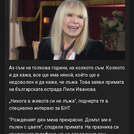
Аз съм на толкова години, на колкото съм. Колкото
и да кажа, все ще има някой, който ще е
недоволен и да каже, че лъжа. Това заяви примата
на българската естрада Лили Иванова.
„Никога в живота си не лъжа”, подчерта тя в
специално интервю за БНТ.
“Рожденият ден мина прекрасно. Домът ми е
пълен с цветя”, сподели примата. На празника си