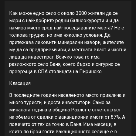
Как може едно село с около 3000 жители да се
мери с най-добрите родни балнеокурорти и и да
намира място сред най-посещаваните места? Не е
толкова трудно, но има няколко условия. Да
притежава лековити минерални извори, жителите
му да са предприемчиви, а местната власт и частни
лица да инвестират. Всичко това го има
разложкото село Баня, което бързо и сигурно се
превръща в СПА столицата на Пиринско.
Класация
В последните години населеното място привлича и
много туристи, и доста инвеститори. Само за
миналата година в община Разлог е отчетен ръст
на обема от сделки с ваканционни имоти от 87%. А
повечето от тях са точно в Баня. Има месеци, в
които по брой гости ваканционното селище е в