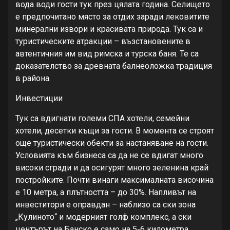
вода води гости тук през цялата година. Селището
е предпочитано място за отдих заради лековитите
минерални извори и красивата природа. Тук са и
туристическите атракции – възстановените в
автентичния им вид римска и турска баня. Те са
доказателство за древната балнеоложка традиция
в района.
Инвестиции
Тук са вдигнати големи СПА хотели, семейни
хотели, десетки къщи за гости. В момента се строят
още туристически обекти за настаняване на гости.
Условията към бизнеса са да не се вдигат много
високи сгради и да осигурят много зеленина край
постройките. Почти винаги максималната височина
е 10 метра, а плътността – до 30%. Напливът на
инвеститори е оправдан – наблизо са ски зона
„Кулиното“ и модерният голф комплекс, а ски
центърът на Банско е само на 5-6 километра.