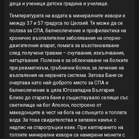
деца и ученици детска градина и училище.
Температурата на водата в минералните извори е
между 37 и 57 градуса по Целзий. Тя може да се
ползва за СПА, балнеолечение и профилактика на
хронично възпалителни заболявания на опорно-
двигателния апарат, помага за възстановяване
след получени травми – счупвания, изкълчвания,
натъртвания. Полезна е за облекчаване на болките
при ревматизъм, гръбначни болки, за лечение на
възпаления на нервната система. Затова Баня се
очертава като най-доброто място за СПА и
балнеолечение в цяла Югозападна България.
Близо до старата баня е съществувало селище със
светилище на бог Аполон, построено от
македонците в чест на бога на слънцето и топлата
вода. За това свидетелства и запазен камък с
надпис на старогръцки език. При каптирането на
топлите минерални извори са намерени монети с