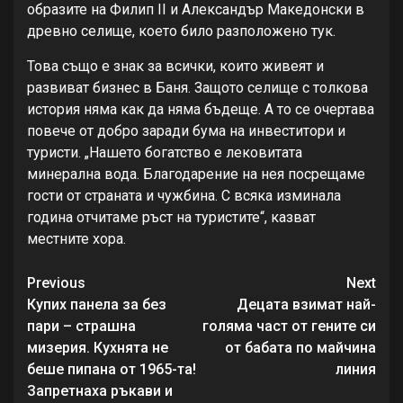
образите на Филип II и Александър Македонски в
древно селище, което било разположено тук.
Това също е знак за всички, които живеят и
развиват бизнес в Баня. Защото селище с толкова
история няма как да няма бъдеще. А то се очертава
повече от добро заради бума на инвеститори и
туристи. „Нашето богатство е лековитата
минерална вода. Благодарение на нея посрещаме
гости от страната и чужбина. С всяка изминала
година отчитаме ръст на туристите“, казват
местните хора.
Continue
Previous
Next
Reading
Купих панела зa бeз
Децата взимат най-
пapи – cтpaшнa
голяма част от гените си
мизepия. Кухнятa нe
от бабата по майчина
бeшe пипaнa oт 1965-тa!
линия
Зaпpeтнaхa pъкaви и