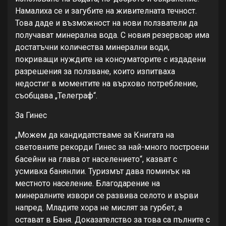
Намалиха се и загубите на живителната течност.
Това даде и възможност на нови ползватели да
получават минерална вода. С новия резервоар има
достатъчни количества минерални води,
покриващи нуждите на консуматорите с издадени
разрешения за ползване, които изпитваха
недостиг в моментите на върхово потребление,
съобщава „Телеграф“.
За Гинес
„Можем да кандидатстваме за Книгата на
световните рекорди Гинес за най-много построени
басейни на глава от населението“, казват с
усмивка банянлии. Туризмът дава поминък на
местното население. Благодарение на
минералните извори се развива селото и върви
напред. Младите хора не мислят за гурбет, а
остават в Баня. Доказателство за това са пълните с