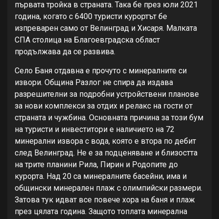
първата тройка в страната. Така бе през юли 2021
година, когато с 6400 туристи курортът бе
изпреварен само от Велинград и Хисаря. Малката
СПА столица на Благоевградска област
продължава да се развива.
Село Баня отдавна е прочуто с минералните си
извори. Община Разлог не спира да издава
разрешителни за подробни устройствени планове
за нови комплекси за отдих и релакс на гости от
страната и чужбина. Основната причина за този бум
на туристи и инвеститори е наличието на 72
минерални извора с вода, която е втора по дебит
след Велинград. Не е за подценяване и близостта
на трите планини Рила, Пирин и Родопите до
курорта. Над 20 са минералните басейни, има и
общински минерален плаж с олимпийски размери.
Затова тук идват все повече хора на баня и плаж
през цялата година. Защото топлата минерална