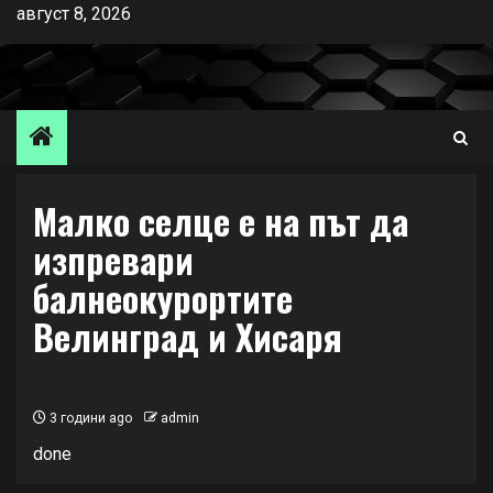
Skip
август 8, 2026
to
content
Малко селце е на път да
изпревари
балнеокурортите
Велинград и Хисаря
3 години ago
admin
done