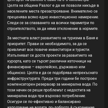
Целта на община Разлог е да не позволи никъде в
населените места презастрояване. Внимателно се
преценява всяко едно инвестиционно намерение.
Следи се за спазването на всички параметри по
строителството, за да няма отклонение в нормите.
За местната власт развитието на туризма в Баня е
приоритет. Прави се необходимото, за да се
привличат все повече инвеститори и туристи.
Изпълняват се доста проекти за развитието на
курорта, като се търсят различни източници на
финансиране – европейско, държавно или
общинско. Целта е да се подобрява непрекъснато
инфраструктурата. Преди три години бе построен
компенсаторен резервоар за минерална вода. По
този начин се реши проблемът с недостига на
минерална вода при върхово потребление.
Осигури се по-ефективно и балансирано
използване на водата, по-доброто й съхранение.