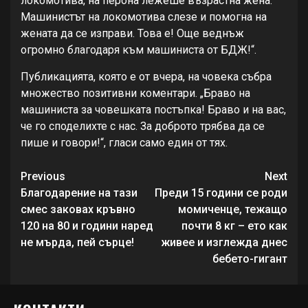
локомотива, на перона лежеше възрастна жена.
Машинистът на локомотива слезе и помогна на
жената да се изправи. Това е! Още веднъж
огромно благодаря към машиниста от БДЖ!“.
Публикацията, която е от вчера, на човека събра
множество позитивни коментари. „Браво на
машиниста за човешката постъпка! Браво и на вас,
че го споделихте с нас. За доброто трябва да се
пише и говори!“, гласи само един от тях.
Continue
Previous
Next
Reading
Благодарение на тази
Преди 15 години се роди
смес заковах кръвно
момиченце, тежащо
120 на 80 и години наред
почти 8 кг – ето как
не мърда, пей сърце!
живее и изглежда днес
бебето-гигант