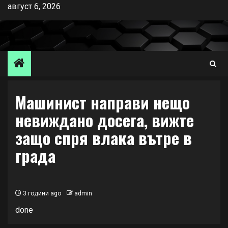
Skip
август 6, 2026
to
content
Машинист направи нещо
невиждано досега, вижте
защо спря влака вътре в
града
3 години ago
admin
done