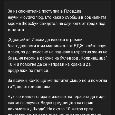
За изключителна постъпка в Пловдив
научи Plovdiv24.bg. Ето какво съобщи в социалната
мрежа Фейсбук свидетел на случката от града под
тепетата:
„Здравейте! Искам да изкажа огромни
благодарности към машиниста от БДЖ, който спря
влака, за да помогне на паднала възрастна жена на
бившия перон в района на булевард „Копривщица“
10 и й помогна да се изправи на крака и да
продължи по пътя си.
За всички, които ще ме попитат „Защо не и помогна
ти?“, ще отговоря така:
Чух, че влакът спира и излязох на терасата да видя
какво се случва. Видях предницата на спрян
локомотив „Шкода“. На около 10 метра пред