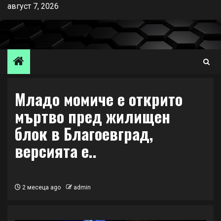
Skip
август 7, 2026
to
content
Младо момиче е открито
мъртво пред жилищен
блок в Благоевград,
версията е..
2 месеца ago
admin