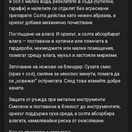
и сол с малко вода, разклатете в съда (бутилки,
гарафи) и налепите се отделят без агресивни
препарати. Солта действа като нежен абразив, а
оризът добавя механично почистване.
Поглъщане на влага: И оризът, и солта абсорбират
влага — поставени в купички или пликчета в
гардероби, чекмеджета или малки помещения,
помагат срещу влага, мухъл и застояли миризми.
Заточване на ножове на блендер: Сухата смес
(ориз + сол), смляна за няколко минути, помага да
се „освежат“ остриетата. След това измийте добре
каната.
Защита от ръжда при метални инструменти:
Смесени и поставени в близост до инструментите,
оризът поддържа суха среда, а солта абсорбира
влагата, намалявайки риска от окисляване.