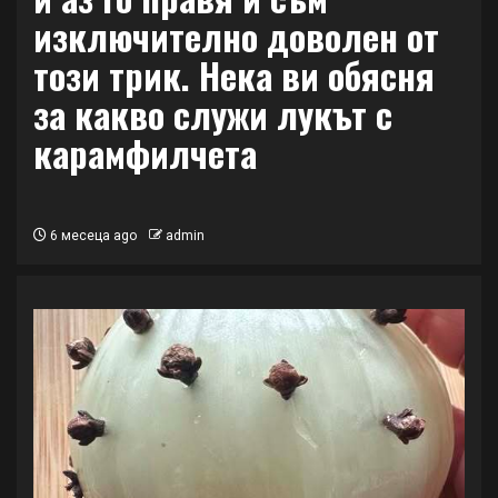
изключително доволен от
този трик. Нека ви обясня
за какво служи лукът с
карамфилчета
6 месеца ago
admin