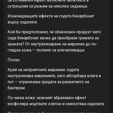
За оптимален ефект включете напитката в
сутрешния си режим за няколко седмици.
Изненадващите ефекти на содата бикарбонат
върху ходилата
Кой би предположил, че обикновен продукт като
сода бикарбонат може да преобрази грижата за
краката? От неутрализиране на миризми до по-
гладка кожа — ползите са впечатляващи.
Ползи
Край на неприятните миризми: содата
неутрализира миризмите, като абсорбира влага и
пот — ограничава средата за развитието на
бактерии.
По-мека кожа: нежният абразивен ефект
ексфолира мъртвите клетки и омекотява ходилата.