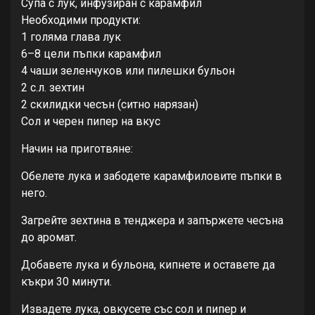
Супа с лук, инфузиран с карамфил
Необходими продукти:
1 голяма глава лук
6–8 цели пъпки карамфил
4 чаши зеленчуков или пилешки бульон
2 с.л. зехтин
2 скилидки чесън (ситно нарязан)
Сол и черен пипер на вкус
Начин на приготвяне:
Обелете лука и забодете карамфиловите пъпки в
него.
Загрейте зехтина в тенджера и запържете чесъна
до аромат.
Добавете лука и бульона, кипнете и оставете да
къкри 30 минути.
Извадете лука, овкусете със сол и пипер и