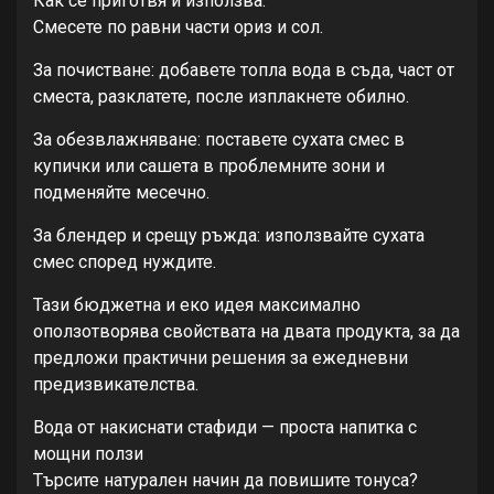
Как се приготвя и използва:
Смесете по равни части ориз и сол.
За почистване: добавете топла вода в съда, част от
сместа, разклатете, после изплакнете обилно.
За обезвлажняване: поставете сухата смес в
купички или сашета в проблемните зони и
подменяйте месечно.
За блендер и срещу ръжда: използвайте сухата
смес според нуждите.
Тази бюджетна и еко идея максимално
оползотворява свойствата на двата продукта, за да
предложи практични решения за ежедневни
предизвикателства.
Вода от накиснати стафиди — проста напитка с
мощни ползи
Търсите натурален начин да повишите тонуса?