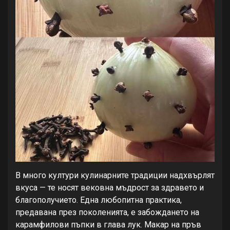
В много култури кулинарните традиции надхвърлят
вкуса — те носят вековна мъдрост за здравето и
благополучието. Една любопитна практика,
предавана през поколенията, е забождането на
карамфилови пъпки в глава лук. Макар на пръв