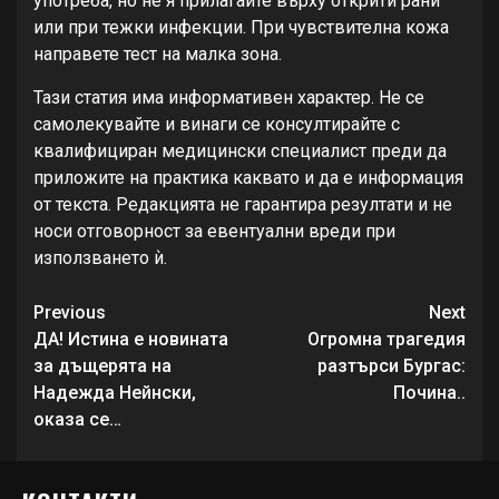
употреба, но не я прилагайте върху открити рани
или при тежки инфекции. При чувствителна кожа
направете тест на малка зона.
Тази статия има информативен характер. Не се
самолекувайте и винаги се консултирайте с
квалифициран медицински специалист преди да
приложите на практика каквато и да е информация
от текста. Редакцията не гарантира резултати и не
носи отговорност за евентуални вреди при
използването ѝ.
Continue
Previous
Next
Reading
ДА! Истина е новината
Огромна трагедия
за дъщерята на
разтърси Бургас:
Надежда Нейнски,
Почина..
оказа се…