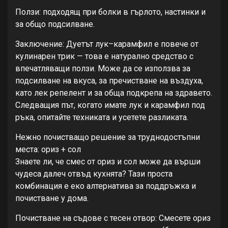
Ползи: подходящ при болки в гърлото, настинки и
за общо подсилване.
Заключение: Дуетът лук–карамфил е повече от
кулинарен трик — това е натурално средство с
впечатляващи ползи. Може да се използва за
подсилване на вкуса, за пречистване на въздуха,
като лек репелент и за обща подкрепа на здравето.
Следващия път, когато имате лук и карамфил под
ръка, опитайте техниката и усетете разликата.
Нежно почистващо решение за труднодостъпни
места: ориз + сол
Знаете ли, че смес от ориз и сол може да върши
чудеса далеч отвъд кухнята? Тази проста
комбинация е еко алтернатива за поддръжка и
почистване у дома.
Почистване на съдове с тесен отвор: Смесете ориз