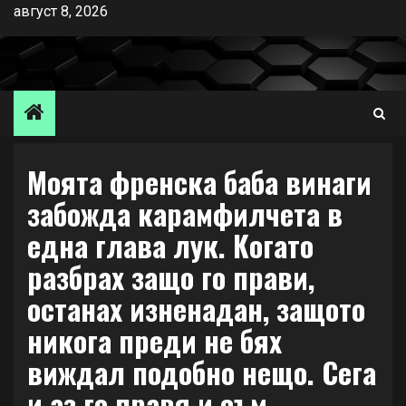
Skip
август 8, 2026
to
content
Моята френска баба винаги
забожда карамфилчета в
една глава лук. Когато
разбрах защо го прави,
останах изненадан, защото
никога преди не бях
виждал подобно нещо. Сега
и аз го правя и съм