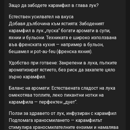
Защо да забодете карамфил в глава лук?
Естествен усилвател на вкуса
Добавя дълбочина към ястията: Забоденият
карамфил в лук „пуска“ богати аромати в супи,
яхнии и бульони. Техниката е широко използвана
във френската кухня — например в бульон,
бешамел и pot-au-feu (френска яхния).
Удобство при готвене: Закрепени в лука, пъпките
ароматизират ястието, без риск да захапете цяло
зърно карамфил.
Баланс на аромати: Естествената сладост на лука
омекотява топлите, леко пикантни нотки на
карамфила — перфектен „дует“.
Ползи за здравето от лук, инфузиран с карамфил
Подпомага храносмилането — карамфилът
стимулира храносмилателните ензими и намалява