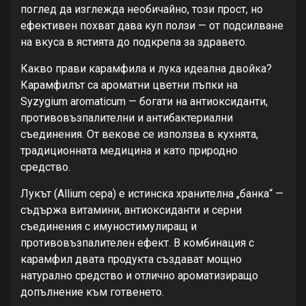
поглед да изглежда необичайно, този прост, но
ефективен похват дава куп ползи — от подсилване
на вкуса в ястията до подкрепа за здравето.
Какво прави карамфила и лука идеална двойка?
Карамфилът са ароматни цветни пъпки на
Syzygium aromaticum — богати на антиоксиданти,
противовъзпалителни и антибактериални
съединения. От векове се използва в кухнята,
традиционната медицина и като природно
средство.
Лукът (Allium cepa) е истинска хранителна „банка“ —
съдържа витамини, антиоксиданти и серни
съединения с имуностимулиращ и
противовъзпалителен ефект. В комбинация с
карамфил двата продукта създават мощно
натурално средство и отлично ароматизиращо
допълнение към готвенето.