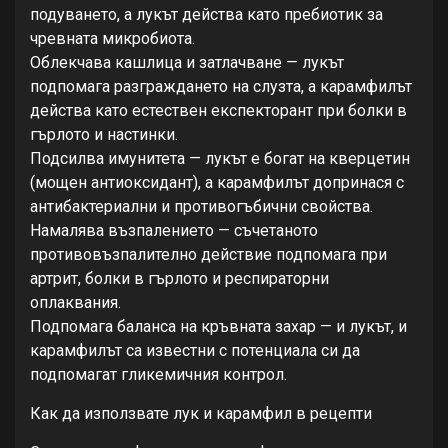
подуването, а лукът действа като пребиотик за
чревната микробиота.
Облекчава кашлица и затлачване — лукът
подпомага разграждането на слузта, а карамфилът
действа като естествен експекторант при болки в
гърлото и настинки.
Подсилва имунитета — лукът е богат на кверцетин
(мощен антиоксидант), а карамфилът допринася с
антибактериални и противогъбични свойства.
Намалява възпалението — съчетаното
противовъзпалително действие подпомага при
артрит, болки в гърлото и респираторни
оплаквания.
Подпомага баланса на кръвната захар — и лукът, и
карамфилът са известни с потенциала си да
подпомагат гликемичния контрол.
Как да използвате лук и карамфил в рецепти