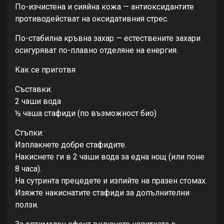
По-изчистена и сияйна кожа — антиоксидантите
противодействат на оксидативния стрес.
По-стабилна кръвна захар — естествените захари
осигуряват по-плавно отделяне на енергия.
Как се приготвя
Съставки:
2 чаши вода
½ чаша стафиди (по възможност био)
Стъпки:
Изплакнете добре стафидите.
Накиснете ги в 2 чаши вода за една нощ (или поне
8 часа).
На сутринта прецедете и изпийте на празен стомах.
Изяжте накиснатите стафиди за допълнителни
ползи.