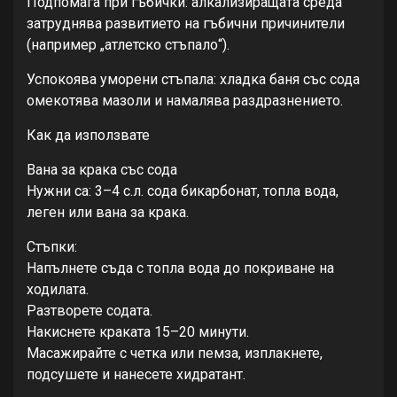
Подпомага при гъбички: алкализиращата среда
затруднява развитието на гъбични причинители
(например „атлетско стъпало“).
Успокоява уморени стъпала: хладка баня със сода
омекотява мазоли и намалява раздразнението.
Как да използвате
Вана за крака със сода
Нужни са: 3–4 с.л. сода бикарбонат, топла вода,
леген или вана за крака.
Стъпки:
Напълнете съда с топла вода до покриване на
ходилата.
Разтворете содата.
Накиснете краката 15–20 минути.
Масажирайте с четка или пемза, изплакнете,
подсушете и нанесете хидратант.