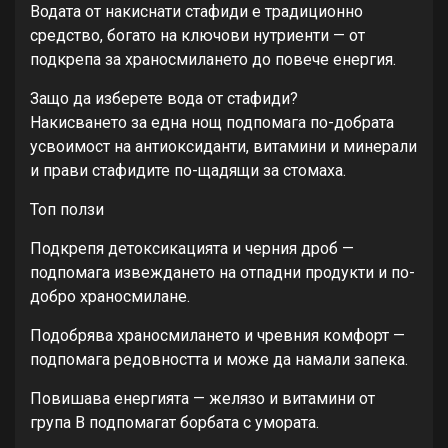
Водата от накиснати стафиди е традиционно
средство, богато на ключови нутриенти — от
подкрепа за храносмилането до повече енергия.
Защо да изберете вода от стафиди?
Накисването за една нощ подпомага по-добрата
усвоимост на антиоксиданти, витамини и минерали
и прави стафидите по-щадящи за стомаха.
Топ ползи
Подкрепя детоксикацията и черния дроб —
подпомага извеждането на отпадни продукти и по-
добро храносмилане.
Подобрява храносмилането и чревния комфорт —
подпомага редовността и може да намали запека.
Повишава енергията — желязо и витамини от
група B подпомагат борбата с умората.