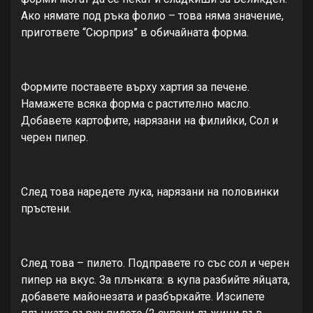
Ако нямате под ръка фолио – това няма значение,
пригответе “Сюрприз” в обичайната форма.
Формите поставете върху хартия за печене.
Намажете всяка форма с растително масло.
Добавете картофите, нарязани на филийки, Сол и
черен пипер.
След това наредете лука, нарязани на половинки
пръстени.
След това – пилето. Подправете го със сол и черен
пипер на вкус. За плънката: в купа разбийте яйцата,
добавете майонезата и разбъркайте. Изсипете