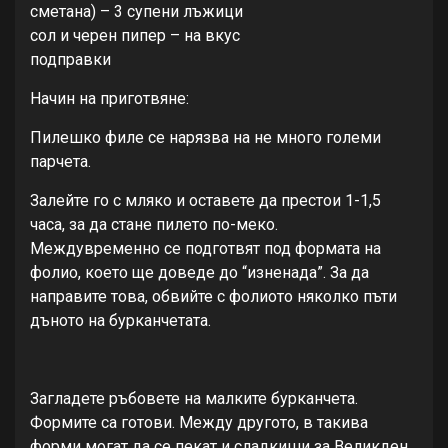
сметана) – 3 супени лъжици
сол и черен пипер – на вкус
подправки
Начин на приготвяне:
Пилешко филе се нарязва на не много големи
парчета.
Залейте го с мляко и оставете да престои 1-1,5
часа, за да стане пилето по-меко.
Междувременно се подготвят под формата на
фолио, което ще доведе до “изненада”. За да
направите това, обвийте с фолиото няколко пъти
дъното на бурканчетата.
Загладете ръбовете на малките бурканчета.
Формите са готови. Между другото, в такива
форми могат да се пекат и сладкиши за Великден.