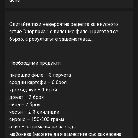
Опитайте тази невероятна рецепта за вкусното
ястие “Сюрприз ” с пилешко филе. Приготвя се
бързо, а резултатът е зашеметяващ.
Необходими продукти:
пилешко филе – 3 парчета
средни картофи – 6 броя
кромид лук – 1 брой
домат – 2 броя
яйца – 2 броя
чесън – 2-3 скилидки
сирене – 150-200 грама
олио – за намазване на съда
майонеза (можете да я заместите със заквасена