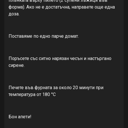
плънката върху пилето (2 супени лъжици във
форма). Ако не е достатъчна, направете още една
доза.
Поставяме по едно парче домат.
Поръсете със ситно нарязан чесън и настъргано
сирене.
Печете във фурната за около 20 минути при
температура от 180 °С
Бон апети!