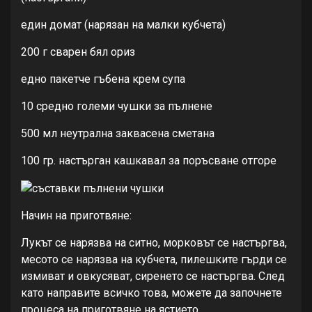
един домат (нарязан на малки кубчета)
200 г сварен бял ориз
едно пакетче гъбена крем супа
10 средно големи чушки за пълнене
500 мл неутрална заквасена сметана
100 гр. настърган кашкавал за поръсване отгоре
Начин на приготвяне:
Лукът се нарязва на ситно, морковът се настъргва,
месото се нарязва на кубчета, пилешките гърди се
измиват и овкусяват, сиренето се настъргва. След
като направите всичко това, можете да започнете
процеса на приготвяне на ястието.