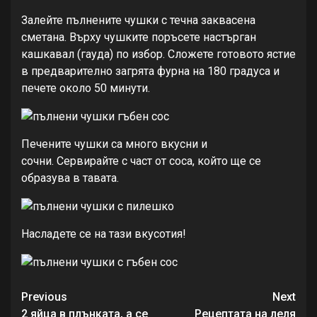
Залейте пълнените чушки с течна заквасена
сметана. Върху чушките поръсете настърган
кашкавал (гауда) по избор. Сложете готовото ястие
в предварително загрята фурна на 180 градуса и
печете около 50 минути.
Печените чушки са много вкусни и
сочни. Сервирайте с част от соса, който ще се
образува в тавата.
Насладете се на тази вкусотия!
Continue
Previous
Next
2 яйца в плънката, а се
Рецептата на леля