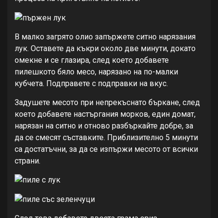
В малко загрято олио запържете ситно нарязания
лук. Оставете да къкри около две минути, докато
омекне и се глазира, след което добавете
пилешкото бяло месо, нарязано на по-малки
кубчета. Подправете с подправки на вкус.
Задушете месото при непрекъснато бъркане, след
което добавете настъргания морков, един домат,
нарязан на ситно и отново разбъркайте добре, за
да се смесят съставките. Приблизително 5 минути
са достатъчни, за да се изпържи месото от всички
страни.