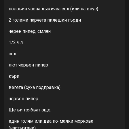
половин чаена лъжичка сол (или на вкус)
2 големи парчета пилешки гърди
черен пипер, смлян
1/2 ч.л.
сол
лют червен пипер
къри
вегета (суха подправка)
червен пипер
Ще ви трябват още:
един голям или два по-малки моркова
(настъргани)