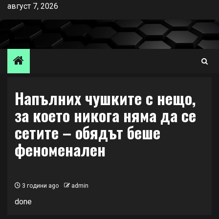
Skip
август 7, 2026
to
content
Напълних чушките с нещо,
за което никога няма да се
сетите – обядът беше
феноменален
3 години ago
admin
done