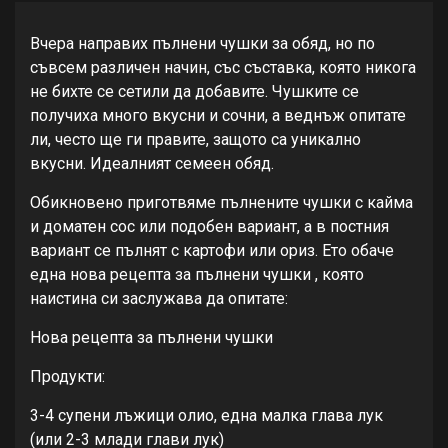
Вчера направих пълнени чушки за обяд, но по
съвсем различен начин, със съставка, която никога
не бихте се сетили да добавите. Чушките се
получиха много вкусни и сочни, а веднъж опитате
ли, често ще ги правите, защото са уникално
вкусни. Идеалният семеен обяд.
Обикновено приготвяме пълнените чушки с кайма
и доматен сос или подобен вариант, а в постния
вариант се пълнят с картофи или ориз. Ето обаче
една нова рецепта за пълнени чушки , която
наистина си заслужава да опитате:
Нова рецепта за пълнени чушки
Продукти:
3-4 супени лъжици олио, една малка глава лук
(или 2-3 млади глави лук)