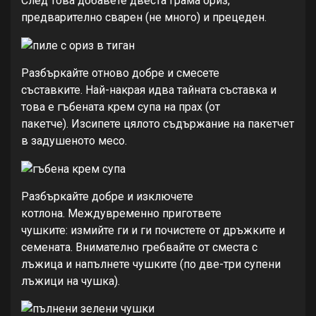
След това добавете двеста грама ориз,
предварително сварен (не много) и прецеден.
Разбъркайте отново добре и смесете
съставките. Най-накрая идва тайната съставка и
това е гъбената крем супа на прах (от
пакетче). Изсипете цялото съдържание на пакетчет
в задушеното месо.
Разбъркайте добре и изключете
котлона. Междувременно пригответе
чушките: измийте ги и ги почистете от дръжките и
семената. Внимателно гребвайте от сместа с
лъжица и напълнете чушките (по две-три супени
лъжици на чушка).