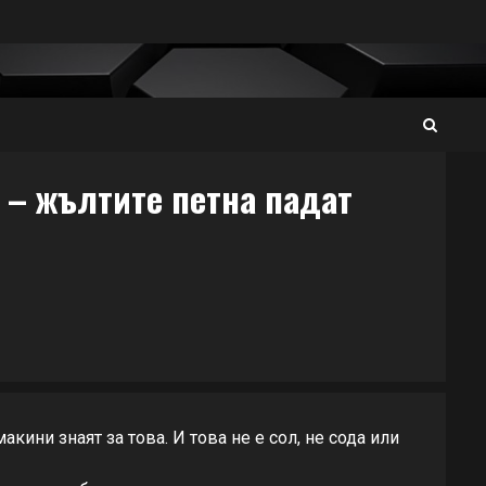
т – жълтите петна падат
кини знаят за това. И това не е сол, не сода или