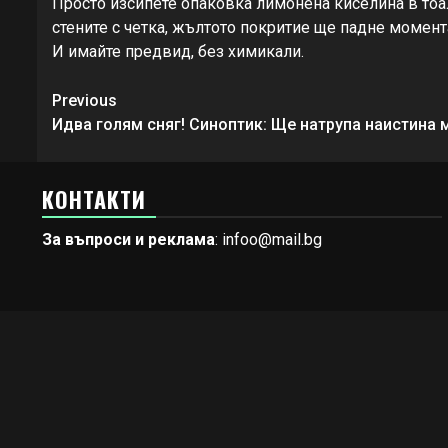
Просто изсипете опаковка лимонена киселина в тоале
стените с четка, жълтото покритие ще падне момент
И имайте предвид, без химикали.
Continue
Previous
Reading
Идва голям сняг! Синоптик: Ще натрупа наистина 
КОНТАКТИ
За въпроси и реклама
: infoo@mail.bg