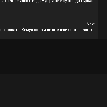
плакнете обилно с вода – дори не е нужно да търкате
Next
 спряла на Хемус кола и се вцепениха от гледката