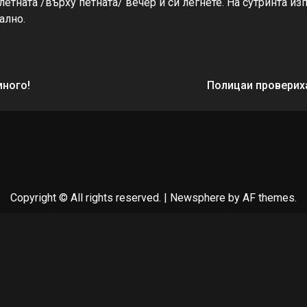
тната /върху петната/ вечер и си легнете. На сутринта из
ално.
много!
Полицаи провериха
Copyright © All rights reserved.
|
Newsphere
by AF themes.