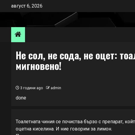
Skip
август 6, 2026
to
content
Не сол, не сода, не оцет: т
мигновено!
3 години ago
admin
done
Тоалетната чиния се почиства бързо с препарат, кой
оцетна киселина. И ние говорим за лимон.