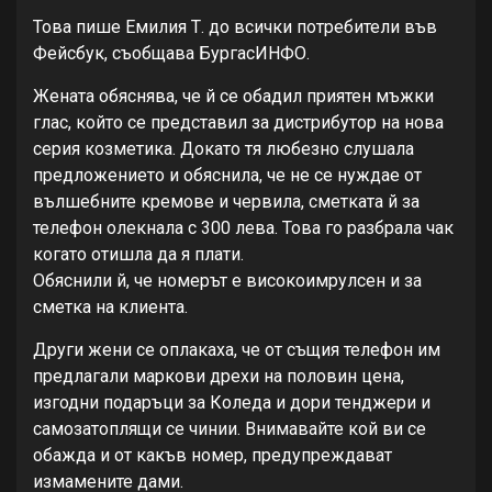
Това пише Емилия Т. до всички потребители във
Фейсбук, съобщава БургасИНФО.
Жената обяснява, че й се обадил приятен мъжки
глас, който се представил за дистрибутор на нова
серия козметика. Докато тя любезно слушала
предложението и обяснила, че не се нуждае от
вълшебните кремове и червила, сметката й за
телефон олекнала с 300 лева. Това го разбрала чак
когато отишла да я плати.
Обяснили й, че номерът е високоимрулсен и за
сметка на клиента.
Други жени се оплакаха, че от същия телефон им
предлагали маркови дрехи на половин цена,
изгодни подаръци за Коледа и дори тенджери и
самозатоплящи се чинии. Внимавайте кой ви се
обажда и от какъв номер, предупреждават
измамените дами.