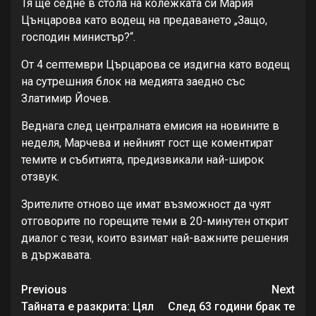
Тя ще седне в стола на колежката си Мария
Цънцарова като водещ на предаването „Защо,
господин министър?“.
От 4 септември Църцарова се издигна като водещ
на сутрешния блок на медията заедно със
Златимир Йочев.
Веднага след централната емисия на новините в
неделя, Марчева и нейният гост ще коментират
темите и събитията, предизвикали най-широк
отзвук.
Зрителите отново ще имат възможност да чуят
отговорите по горещите теми в 20-минутен открит
диалог с тези, които взимат най-важните решения
в държавата.
Continue
Previous
Next
Reading
Тайната е разкрита: Цял
След 63 години брак те