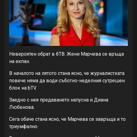
Невероятен обрат в бТВ. Жени Марчева се връща
на екпан.
В началото на лятото стана ясно, че журналистката
повече няма да води съботно-неделния сутрешен
блок на bTV.
Заедно с нея предаването напусна и Диана
Любенова.
Сега обаче стана ясно, че Марчева се завръща и то
триумфално.