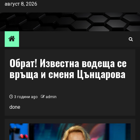
Skip
август 8, 2026
to
content
Обрат! Известна водеща се
връща и сменя Цънцарова
3 години ago
admin
done