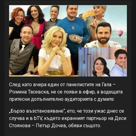
След като вчера един от панелистите на Гала –
Ромина Тасевска, не се появи в ефир, а водещата
притесни допълнително аудиторията с думите:
„Бързо възстановяване“, ето, че този ужас днес се
случва и в bTV, където екранният партньор на Деси
Стоянова – Петър Дочев, обяви същото.