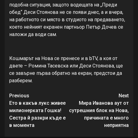
подобна ситуация, защото водещата на „Преди
обед“ Деси Стоянова не се появи днес, а и вчера,
на работното си място в студиото на предаването,
което нейният екранен партньор Петър Дочев се
наложи да води сам.
Кошмарът на Нова се пренесе и в bTV, а коя от
двете – Ромина Тасевска или Деси Стоянова, ще
се завърне първа обратно на екран, предстои да
разберем.
Continue
Previous
Next
Reading
Ето в какъв лукс живее
Мира Иванова аут от
милионерката Гошка!
сутрешния блок на Нова,
Сестра й разкри къде е
причината е много
в момента
неприятна