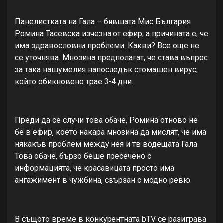
Панелистката на Гала – бившата Мис България
Ромина Тасевска изчезна от ефир, а причината е, че
има здравословни проблеми. Какви? Все още не
се уточнява. Мнозина предполагат, че става въпрос
за така нашумелия напоследък стомашен вирус,
който обикновено трае 3-4 дни.
Преди да се случи това обаче, Ромина отново не
бе в ефир, което накара мнозина да мислят, че има
някакъв проблем между нея и тв водещата Гала.
Това обаче, бързо беше пресечено с
информацията, че красавицата просто има
ангажимент в чужбина, свързан с модно ревю.
В същото време в конкурентната bTV се разиграва