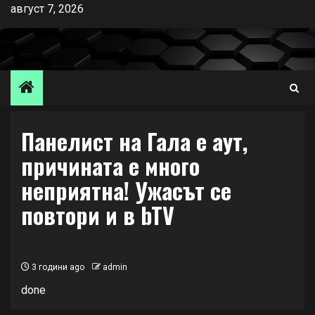
Skip
август 7, 2026
to
content
Панелист на Гала е аут,
причината е много
неприятна! Ужасът се
повтори и в bTV
3 години ago
admin
done