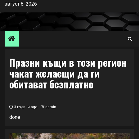
Skip
август 8, 2026
to
content
Празни къщи в този регион
чакат желаещи да ги
обитават безплатно
3 години ago
admin
done