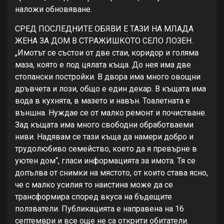
наложи обновяване.
СРЕД ПОСЛЕДНИТЕ ОБЯВИ Е ТАЗИ НА МЛАДА
ЖЕНА ЗА ДОМ В СТРАЖИШКОТО СЕЛО ЛОЗЕН.
„Имотът се състои от две стаи, коридор и голяма
маза, която е под цялата къща. До нея има две
стопански постройки. В двора има много овощни
дръвчета и лози, общо е един декар. В къщата има
вода в кухнята, в мазето и навън. Тоалетната е
външна. Нуждае се от малко ремонт и почистване.
Зад къщата има много свободни обработваеми
ниви. Надявам се тази къща да намери добро и
трудолюбиво семейство, което да я превърне в
уютен дом“, гласи информацията за имота. Тя се
допълва от снимки на мястото, от които става ясно,
че с малко усилия то наистина може да се
трансформира според вкуса на бъдещите
ползватели. Публикацията е направена на 16
септември и все още не са открити обитатели.