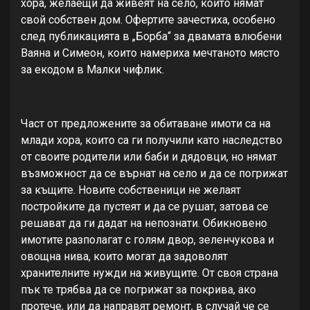
хора, желаещи да живеят на село, които нямат
свой собствен дом. Офертите зачестиха, особено
след публикацията в „Борба“ за двамата влюбени
Ваяна и Симеон, които намериха мечтаното място
за екодом в Малки чифлик.
Част от предложените за обитаване имоти са на
млади хора, които са ги получили като наследство
от своите родители или баби и дядовци, но нямат
възможност да се върнат на село и да се погрижат
за къщите. Новите собственици не желаят
постройките да пустеят и да се рушат, затова се
решават да ги дадат на непознати. Обикновено
имотите разполагат с голям двор, зеленчукова и
овощна нива, които могат да задоволят
хранителните нужди на живущите. От своя страна
пък те трябва да се погрижат за покрива, ако
протече, или да направят ремонт, в случай че се