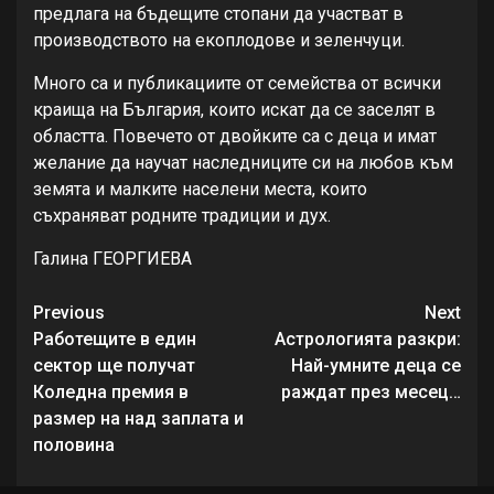
предлага на бъдещите стопани да участват в
производството на екоплодове и зеленчуци.
Много са и публикациите от семейства от всички
краища на България, които искат да се заселят в
областта. Повечето от двойките са с деца и имат
желание да научат наследниците си на любов към
земята и малките населени места, които
съхраняват родните традиции и дух.
Галина ГЕОРГИЕВА
Continue
Previous
Next
Reading
Работещите в един
Астрологията разкри:
сектор ще получат
Най-умните деца се
Коледна премия в
раждат през месец…
размер на над заплата и
половина