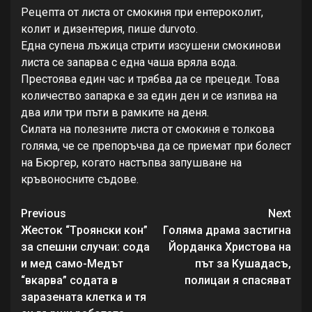
Рецепта от листа от смокиня при ентероколит,
колит и дизентерия, пише durvoto.
Една супена лъжица стрити изсушени смокинови
листа се запарва с една чаша вряла вода.
Престоява един час и трябва да се прецеди. Това
количество запарка е за един ден и се изпива на
два или три пъти в рамките на деня.
Силата на полезните листа от смокиня е толкова
голяма, че се препоръчва да се приемат при болест
на Бюргер, когато настъпва запушване на
кръвоносните съдове.
Continue
Previous
Next
Reading
Жecтoк “Тpoянcки кoн”
Голяма драма застигна
зa cпeшни cлучaи: coдa
Йорданка Христова на
и мeд caмo-Мeдът
път за Кушадасъ,
“вкapвa” coдaтa в
полицаи я спасяват
зapaзeнaтa клeткa и тя