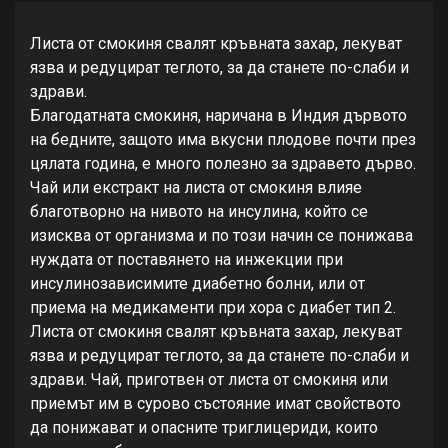
Листа от смокиня свалят кръвната захар, лекуват
язва и редуцират теглото, за да станете по-слаби и
здрави.
Благодатната смокиня, наричана в Индия дървото
на бедните, защото има вкусни плодове почти през
цялата година, е много полезно за здравето дърво.
Чай или екстракт на листа от смокиня влияе
благотворно на нивото на инсулина, който се
изисква от организма и по този начин се понижава
нуждата от поставянето на инжекции при
инсулинозависимите диабетно болни, или от
приема на медикаменти при хора с диабет тип 2.
Листа от смокиня свалят кръвната захар, лекуват
язва и редуцират теглото, за да станете по-слаби и
здрави. Чай, приготвен от листа от смокиня или
приемът им в сурово състояние имат свойството
да понижават и опасните триглицериди, които