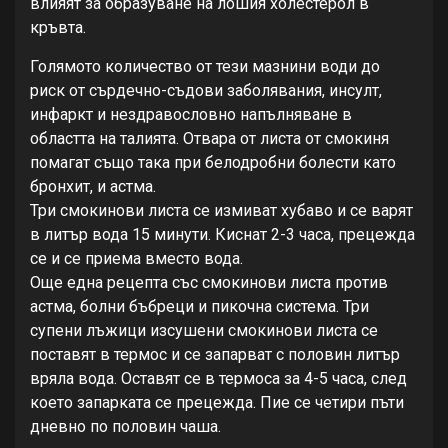
влияят за образуване на лошия холестерол в
кръвта.
Голямото количество от тези мазнини води до
риск от сърдечно-съдови заболявания, инсулт,
инфаркт и нездравословно напълняване в
областта на талията. Отвара от листа от смокиня
помагат също така при белодробни болести като
бронхит, и астма.
Три смокинови листа се измиват хубаво и се варят
в литър вода 15 минути. Киснат 2-3 часа, прецежда
се и се приема вместо вода.
Още една рецепта със смокинови листа против
астма, болни бъбреци и пикочна система. Три
супени лъжици изсушени смокинови листа се
поставят в термос и се запарват с половин литър
вряла вода. Оставят се в термоса за 4-5 часа, след
което запарката се прецежда. Пие се четири пъти
дневно по половин чаша.