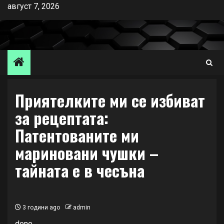
Skip
август 7, 2026
to
content
Приятелките ми се избиват
за рецептата:
Патентованите ми
мариновани чушки –
тайната е в чесъна
3 години ago
admin
done