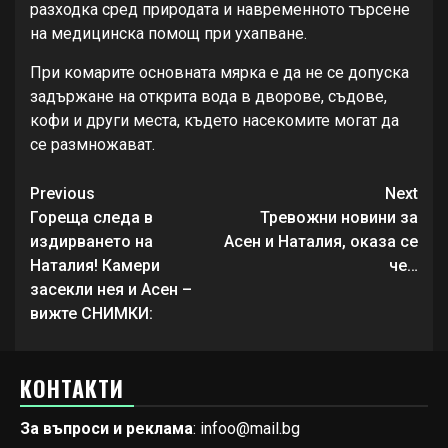
разходка сред природата и навременното търсене
на медицинска помощ при ухапване.
При комарите основната мярка е да не се допуска
задържане на открита вода в дворове, съдове,
кофи и други места, където насекомите могат да
се размножават.
Continue
Previous
Next
Reading
Гореща следа в
Тревожни новини за
издирването на
Асен и Наталия, оказа се
Наталия! Камери
че…
засекли нея и Асен –
вижте СНИМКИ:
КОНТАКТИ
За въпроси и реклама
: infoo@mail.bg