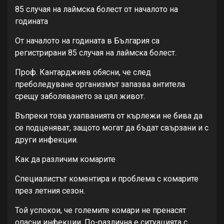
85 случая на лаймска болест от началото на
годината
От началото на годината в България са
регистрирани 85 случая на лаймска болест.
Проф. Кантарджиев обясни, че след
преболедуване организмът запазва антитела
срещу заболяването за цял живот.
Въпреки това ухапванията от кърлежи не бива да
се подценяват, защото могат да бъдат свързани и с
други инфекции.
Как да различим комарите
Специалистът коментира и проблема с комарите
през летния сезон.
Той успокои, че големите комари не пренасят
опасни инфекции. По-различна е ситуацията с