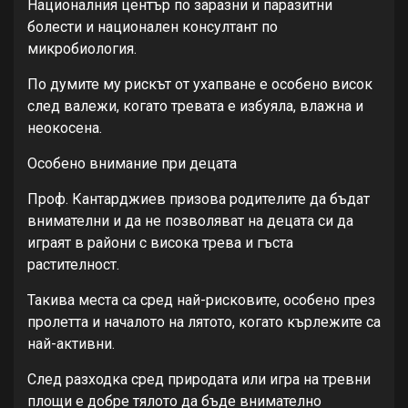
Националния център по заразни и паразитни
болести и национален консултант по
микробиология.
По думите му рискът от ухапване е особено висок
след валежи, когато тревата е избуяла, влажна и
неокосена.
Особено внимание при децата
Проф. Кантарджиев призова родителите да бъдат
внимателни и да не позволяват на децата си да
играят в райони с висока трева и гъста
растителност.
Такива места са сред най-рисковите, особено през
пролетта и началото на лятото, когато кърлежите са
най-активни.
След разходка сред природата или игра на тревни
площи е добре тялото да бъде внимателно