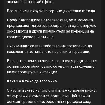
значително по-слаб ефект.
Все още има вируси на горните дихателни пътища
Проф. Кантарджиев отбеляза още, че в момента
продължават да се разпространяват аденовируси,
риновируси и други причинители на инфекции на
горните дихателни пътища.
Очакванията са тези заболявания постепенно да
намалеят с настъпването на летните горещини.
В същото време специалистът предупреди, че през
летния сезон обикновено се увеличават случаите
на ентеровирусни инфекции.
Какво е важно да запомним
С настъпването на топлото и влажно време рискът
от кърлежи и комари се повишава. Най-важни
остават превенцията, редовната проверка след