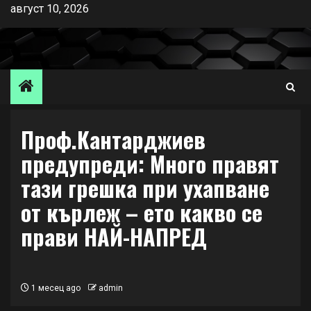
Skip
август 10, 2026
to
content
Проф.Кантарджиев
предупреди: Много правят
тази грешка при ухапване
от кърлеж – ето какво се
прави НАЙ-НАПРЕД
1 месец ago
admin