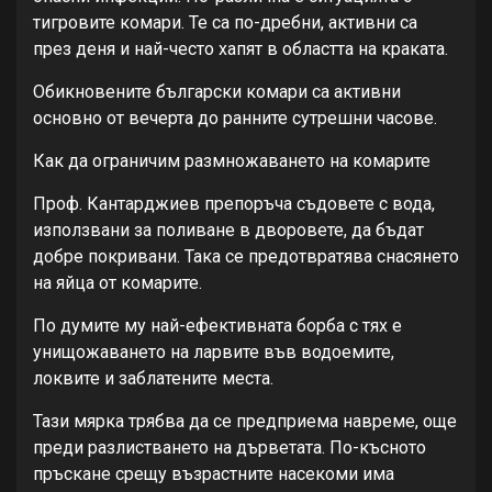
тигровите комари. Те са по-дребни, активни са
през деня и най-често хапят в областта на краката.
Обикновените български комари са активни
основно от вечерта до ранните сутрешни часове.
Как да ограничим размножаването на комарите
Проф. Кантарджиев препоръча съдовете с вода,
използвани за поливане в дворовете, да бъдат
добре покривани. Така се предотвратява снасянето
на яйца от комарите.
По думите му най-ефективната борба с тях е
унищожаването на ларвите във водоемите,
локвите и заблатените места.
Тази мярка трябва да се предприема навреме, още
преди разлистването на дърветата. По-късното
пръскане срещу възрастните насекоми има