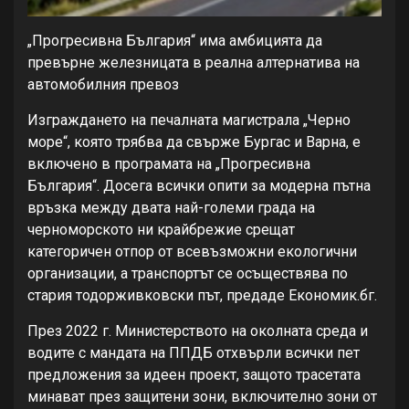
„Прогресивна България“ има амбицията да
превърне железницата в реална алтернатива на
автомобилния превоз
Изграждането на печалната магистрала „Черно
море“, която трябва да свърже Бургас и Варна, е
включено в програмата на „Прогресивна
България“. Досега всички опити за модерна пътна
връзка между двата най-големи града на
черноморското ни крайбрежие срещат
категоричен отпор от всевъзможни екологични
организации, а транспортът се осъществява по
стария тодорживковски път, предаде Економик.бг.
През 2022 г. Министерството на околната среда и
водите с мандата на ППДБ отхвърли всички пет
предложения за идеен проект, защото трасетата
минават през защитени зони, включително зони от