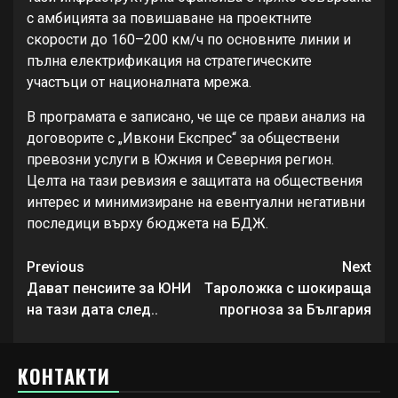
с амбицията за повишаване на проектните
скорости до 160–200 км/ч по основните линии и
пълна електрификация на стратегическите
участъци от националната мрежа.
В програмата е записано, че ще се прави анализ на
договорите с „Ивкони Експрес“ за обществени
превозни услуги в Южния и Северния регион.
Целта на тази ревизия е защитата на обществения
интерес и минимизиране на евентуални негативни
последици върху бюджета на БДЖ.
Continue
Previous
Next
Reading
Дават пенсиите за ЮНИ
Tароложка с шокираща
на тази дата след..
прогноза за България
КОНТАКТИ