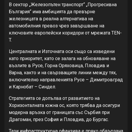
В сектор „Железопътен транспорт“ „Прогресивна
България“ има амбицията да превърне
железницата в реална алтернатива на
автомобилния превоз чрез завършване на
ключовите европейски коридори от мрежата TEN-
T.
Централната и Източната оси също са изведени
като приоритет, като се залага на обновяване на
възлите в Русе, Горна Оряховица, Пловдив и
Варна, както и на свързващите линии между тях,
включително направленията Русе – Димитровград
и Карнобат – Синдел.
Стратегията се допълва от развитието на
Хоризонталната южна ос, която трябва да осигури
модерна връзка от границата със Сърбия при
Драгоман, през София и Пловдив, до Бургас.
Тази инфраструктурна офанзива е пряко обвързана