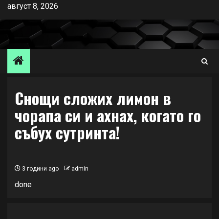
Skip
август 8, 2026
to
content
Снощи сложих лимон в
чорапа си и ахнах, когато го
събух сутринта!
3 години ago
admin
done