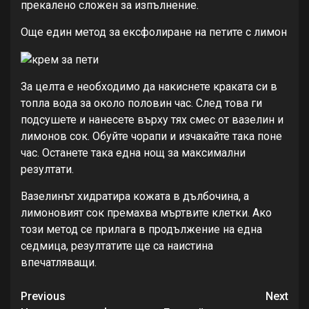
прекалено сложен за изпълнение.
Още един метод за ексфолиране на петите с лимон
За целта е необходимо да накиснете краката си в
топла вода за около половин час. След това ги
подсушете и нанесете върху тях смес от вазелин и
лимонов сок. Обуйте чорапи и изчакайте така поне
час. Останете така една нощ за максимални
резултати.
Вазелинът хидратира кожата в дълбочина, а
лимоновият сок премахва мъртвите клетки. Ако
този метод се прилага в продължение на една
седмица, резултатите ще са наистина
впечатляващи.
Continue
Previous
Next