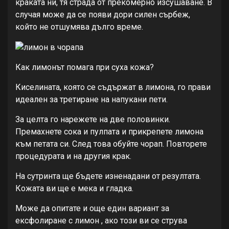
краката ни, тя страда от прекомерно изсушаване. В
случая може да се появи дори силен сърбеж,
който не отшумява дълго време.
Как лимонът помага при суха кожа?
Киселината, която се съдържат в лимона, го прави
идеален за третиране на напукани пети.
За целта го нарежете на две половинки.
Премахнете сока и пулпата и прикрепете лимона
към петата си. След това обуйте чорап. Повторете
процедурата и на другия крак.
На сутринта ще бъдете изненадани от резултата.
Кожата ви ще е мека и гладка.
Може да опитате и още един вариант за
ексфолиране с лимон , ако този ви се струва