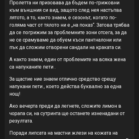
Пролетта ни призовава да бъдем по-грижовни
към външния си вид, защото след нея настъпва
лятото, а то, както знаем, е сезонът, когато по-
голяма част от тялото ни е „на показ“. Затова трябва
да се погрижим за проблемните зони отсега, за да
не се срамуваме да обуем къси пантналони или
пък да сложим отворени сандали на краката си.
А както знаем, един от проблемите на всяка жена
са напуканите пети .
За щастие ние знаем отлично средство срещу
напукани пети , което действа буквално за една
нощ!
Ако вечерта преди да легнете, сложите лимон в
чорапа си, на сутринта ще останете изненадани от
резултата.
Поради липсата на мастни жлези на кожата на