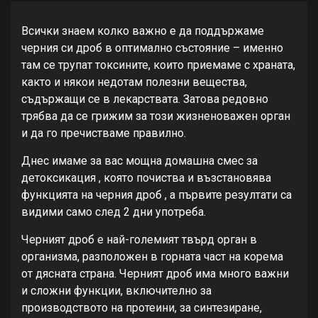
Всички знаем колко важно е да поддържаме
черния си дроб в оптимално състояние – именно
там се трупат токсините, които приемаме с храната,
както и някои недотам полезни вещества,
съдържащи се в лекарствата. Затова редовно
трябва да се грижим за този жизненоважен орган
и да го пречистваме правилно.
Днес имаме за вас мощна домашна смес за
детоксикация , която почиства и възстановява
функцията на черния дроб , а първите резултати са
видими само след 2 дни употреба.
Черният дроб е най-големият твърд орган в
организма, разположен в горната част на корема
от дясната страна. Черният дроб има много важни
и сложни функции, включително за
производството на протеини, за синтезиране,