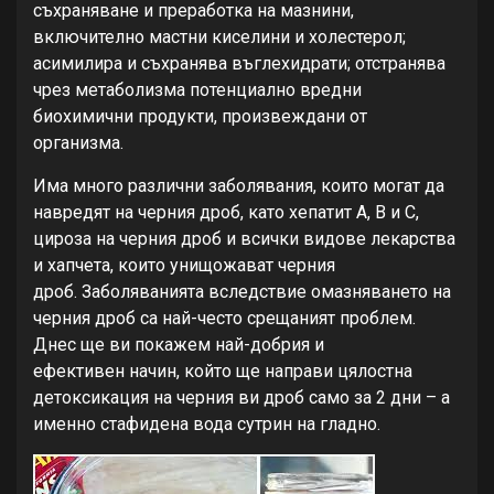
съхраняване и преработка на мазнини,
включително мастни киселини и холестерол;
асимилира и съхранява въглехидрати; отстранява
чрез метаболизма потенциално вредни
биохимични продукти, произвеждани от
организма.
Има много различни заболявания, които могат да
навредят на черния дроб, като хепатит А, В и С,
цироза на черния дроб и всички видове лекарства
и хапчета, които унищожават черния
дроб. Заболяванията вследствие омазняването на
черния дроб са най-често срещаният проблем.
Днес ще ви покажем най-добрия и
ефективен начин, който ще направи цялостна
детоксикация на черния ви дроб само за 2 дни – а
именно стафидена вода сутрин на гладно.