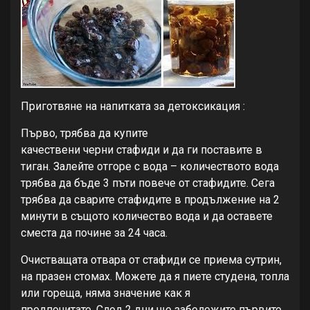
Приготвяне на напитката за детоксикация :
Първо, трябва да купите
качествени черни стафиди и да ги поставите в
тиган. Залейте отгоре с вода – количеството вода
трябва да бъде 3 пъти повече от стафидите. Сега
трябва да сварите стафидите в продължение на 2
минути в същото количество вода и да оставете
сместа да почине за 24 часа.
Очистващата отвара от стафиди се приема сутрин,
на празен стомах. Можете да я пиете студена, топла
или гореща, няма значение как я
предпочитате. След 2 дни ще забележите първите