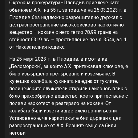
Окръжна прокуратура–Пловдив привлече като
обвиняем А.Х., на 55 г., за това, че на 25.03.2023 г. в
Пловдив без надлежно разрешително държал с
цел разпространение високорисково наркотично
вещество – кокаин с нето тегло 78,99 грама на
стойност 6319 лв. – престъпление по чл. 354а, ал. 1
от Наказателния кодекс.
На 25 март 2023 г., в Пловдив, в имот в кв.
„Беломорски“, за който А.Х. притежавал ключове, е
било извършено претърсване и изземване. В
кучешка колиба, в кухината на една от тухлите,
полицейските служители открили найлонов плик с
бяло прахообразно вещество, което при тестване с
полеви наркотест е реагирало на кокаин. От
колибата били иззети и две електронни везни.
Установено е, че наркотикът е бил държан с цел
разпространение от А.Х. Везните също са били
негови.