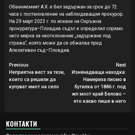
Обвиняемият А.Х. е бил задържан за срок до 72
часа с постановление на наблюдаващия прокурор.
На 29 март 2023 г. по искане на Окръжна
прокуратура–Пловдив съдът е определил спрямо
него мярка за неотклонение „задържане под
стража“, която може да се обжалва пред
Апелативен съд–Пловдив.
Continue
Previous
Next
Reading
Неприятна вест за тези,
Изненадваща находка:
които са решили да
Намериха писмо в
купуват имот на село
бутилка от 1886 г. под
жп мост край Белово –
ето какво пише в него
КОНТАКТИ