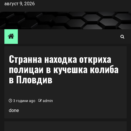
Skip
август 9, 2026
to
content
Странна находка откриха
полицаи в кучешка колиба
в Пловдив
3 години ago
admin
done